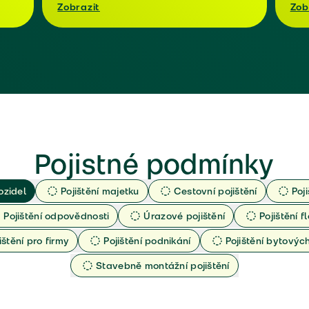
Zobrazit
Zob
Pojistné podmínky
ozidel
Pojištění majetku
Cestovní pojištění
Poj
Pojištění odpovědnosti
Úrazové pojištění
Pojištění fl
ištění pro firmy
Pojištění podnikání
Pojištění bytový
Stavebně montážní pojištění