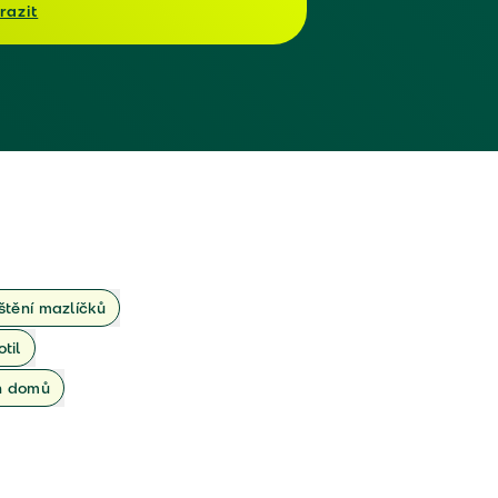
razit
ištění mazlíčků
otil
ch domů