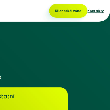
Klientská zóna
Kontakty
o
tatní