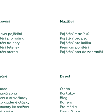
tování
Mazlíčci
ovní pojištění
Pojištění mazlíčků
štění pro rodinu
Pojištění pro psa
štění na hory
Pojištění pro kočku
štění letenek
Premium pojištění
štění storna
Pojištění psa do zahraničí
ečné
Direct
kace
O nás
ntská zóna
Kontakty
ení a stav škody
Blog
o kladené otázky
Kariéra
menty ke stažení
Pro média
vývojáře
Direct Group