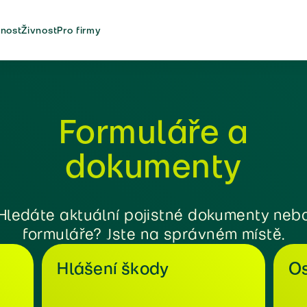
nost
Živnost
Pro firmy
Formuláře a
dokumenty
Hledáte aktuální pojistné dokumenty neb
formuláře? Jste na správném místě.
Hlášení škody
Os