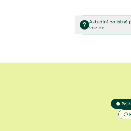
Aktuální pojistné 
vozidel
Pojištění vozidel/Pojistn
smlouvě (PDF)
Veřejný příslib - Elektrom
Veřejný příslib - Průvodc
Veřejný příslib - Spoluúč
Jak určit hodnotu vozidla
Pojiš