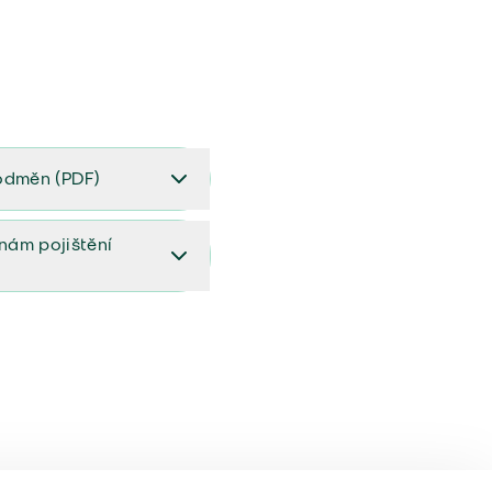
odměn (PDF)
(PDF)
ěnám pojištění
ištění (aktualizovaný)