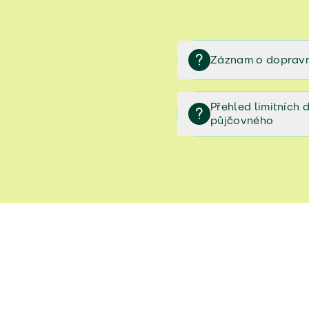
Záznam o dopravn
Záznam o dopravní neh
Přehled limitních
půjčovného
Přehled limitních denníc