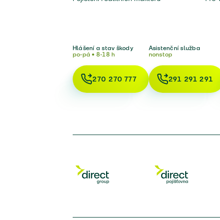
Hlášení a stav škody
Asistenční služba
po-pá • 8-18 h
nonstop
270 270 777
291 291 291