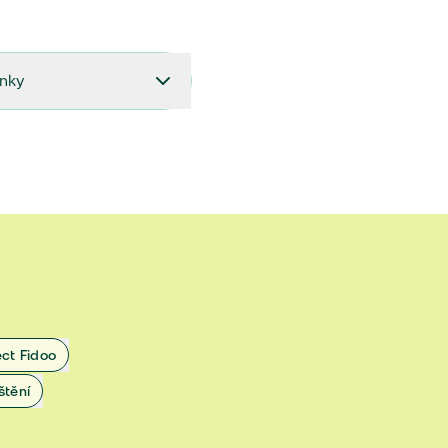
ínky
27.9.2024 do 28.2.2025
18.7.2024 do 26.9.2024
1.4.2024 do 17.7.2024
 1.11.2022 do 31.3.2024
 27.5.2020 do 31.10.2022
ect Fidoo
1.11.2019 do 8.7.2020
štění
25.1.2019 do 31.10.2019