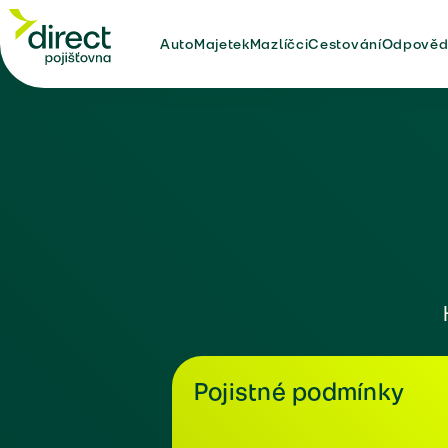
Auto
Majetek
Mazlíčci
Cestování
Odpověd
Pojistné podmínky