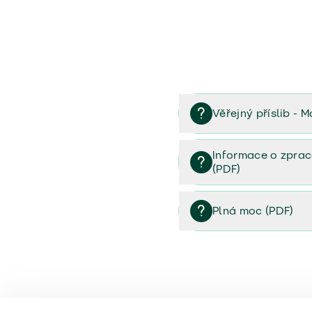
Věřejný příslib - M
Věřejný příslib majetek 
Informace o zprac
(PDF)
Informace o zpracování 
Plná moc (PDF)
Plná moc (PDF)