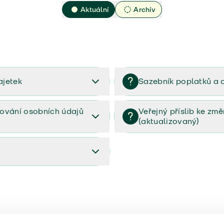
Aktuální
Archív
ajetek
Sazebník poplatků a 
2023
Sazebník poplatků a odměn 
ování osobních údajů
Veřejný příslib ke zm
(aktualizovaný)
osobních údajů (PDF)
Veřejný příslib ke změnám poj