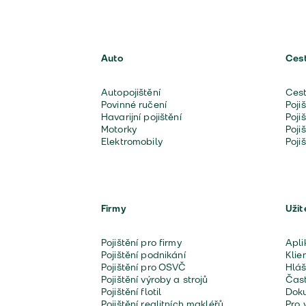
Auto
Ces
Autopojištění
Cest
Povinné ručení
Poji
Havarijní pojištění
Poji
Motorky
Poji
Elektromobily
Poji
Firmy
Užit
Pojištění pro firmy
Apli
Pojištění podnikání
Klie
Pojištění pro OSVČ
Hláš
Pojištění výroby a strojů
Čast
Pojištění flotil
Doku
Pojištění realitních makléřů
Pro 