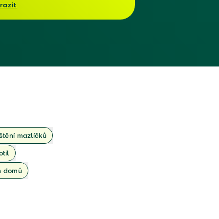
razit
ištění mazlíčků
otil
ch domů