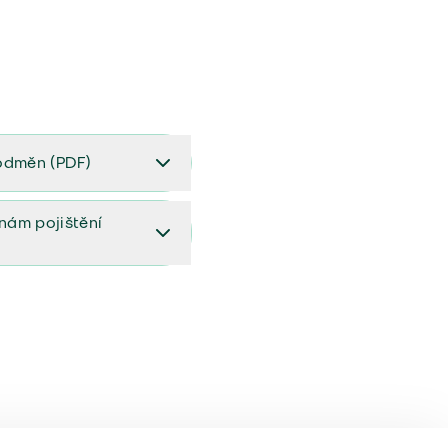
odměn (PDF)
(PDF)
ěnám pojištění
ištění (aktualizovaný)