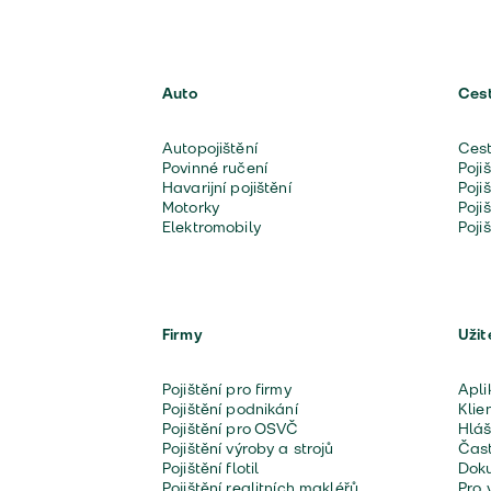
Auto
Ces
Autopojištění
Cest
Povinné ručení
Poji
Havarijní pojištění
Poji
Motorky
Poji
Elektromobily
Poji
Firmy
Užit
Pojištění pro firmy
Apli
Pojištění podnikání
Klie
Pojištění pro OSVČ
Hláš
Pojištění výroby a strojů
Čast
Pojištění flotil
Doku
Pojištění realitních makléřů
Pro 