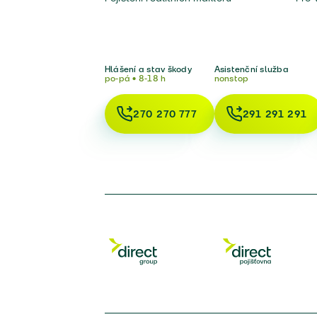
Hlášení a stav škody
Asistenční služba
po-pá • 8-18 h
nonstop
270 270 777
291 291 291