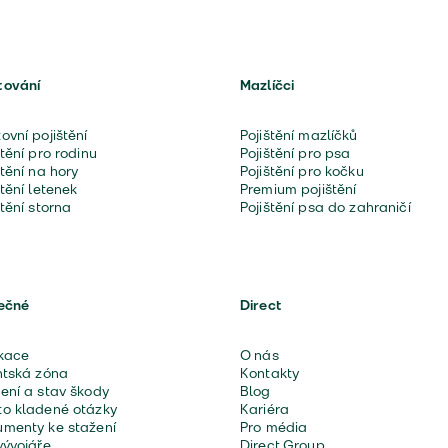
tování
Mazlíčci
ovní pojištění
Pojištění mazlíčků
štění pro rodinu
Pojištění pro psa
štění na hory
Pojištění pro kočku
štění letenek
Premium pojištění
štění storna
Pojištění psa do zahraničí
ečné
Direct
kace
O nás
ntská zóna
Kontakty
ení a stav škody
Blog
o kladené otázky
Kariéra
menty ke stažení
Pro média
vývojáře
Direct Group