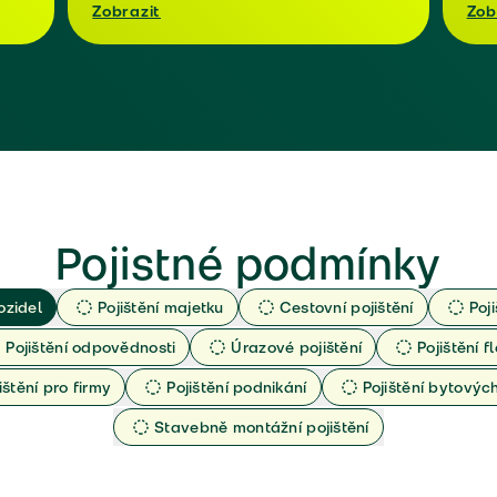
Zobrazit
Zob
Pojistné podmínky
ozidel
Pojištění majetku
Cestovní pojištění
Poj
Pojištění odpovědnosti
Úrazové pojištění
Pojištění fl
ištění pro firmy
Pojištění podnikání
Pojištění bytový
Stavebně montážní pojištění