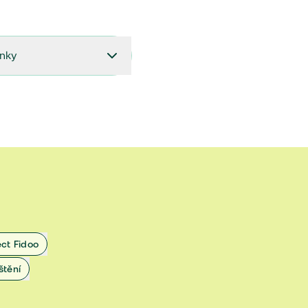
ínky
27.9.2024 do 28.2.2025
18.7.2024 do 26.9.2024
1.4.2024 do 17.7.2024
 1.11.2022 do 31.3.2024
 27.5.2020 do 31.10.2022
ect Fidoo
1.11.2019 do 8.7.2020
štění
25.1.2019 do 31.10.2019