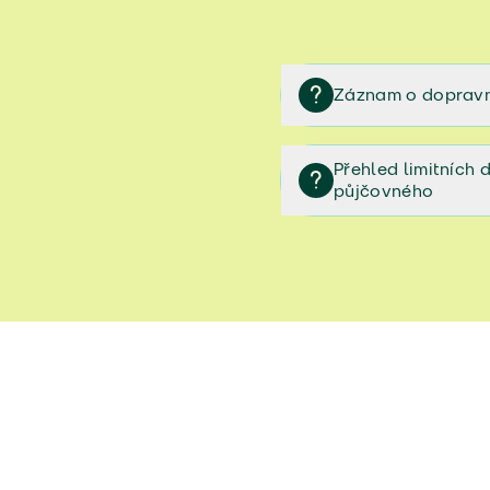
Záznam o dopravn
Záznam o dopravní neh
Přehled limitních
půjčovného
Přehled limitních denníc