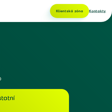
Klientská zóna
Kontakty
o
tatní