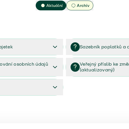
Aktuální
Archív
ajetek
Sazebník poplatků a 
2023
Sazebník poplatků a odměn 
ování osobních údajů
Veřejný příslib ke zm
(aktualizovaný)
osobních údajů (PDF)
Veřejný příslib ke změnám poj