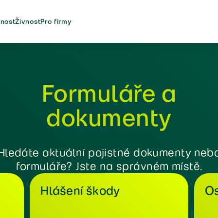
nost
Živnost
Pro firmy
Formuláře a
dokumenty
Hledáte aktuální pojistné dokumenty neb
formuláře? Jste na správném místě.
Hlášení škody
Os