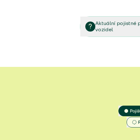
Aktuální pojistné 
vozidel
Pojištění vozidel/Pojistn
smlouvě (PDF)
Veřejný příslib - Elektrom
Veřejný příslib - Průvodc
Veřejný příslib - Spoluúč
Jak určit hodnotu vozidla
Pojiš