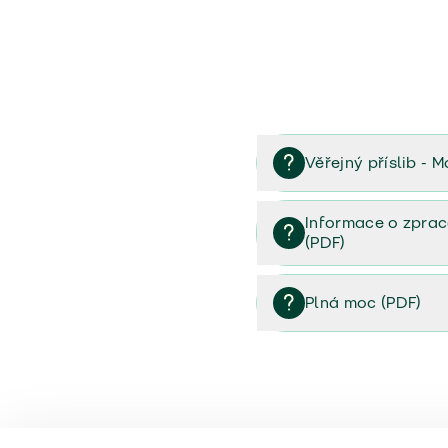
Věřejný příslib - M
Věřejný příslib majetek 
Informace o zprac
(PDF)
Informace o zpracování 
Plná moc (PDF)
Plná moc (PDF)