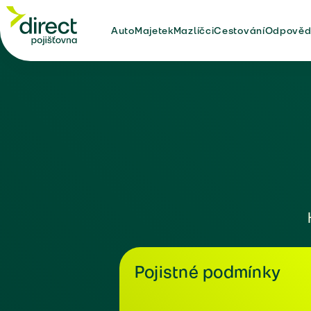
Auto
Majetek
Mazlíčci
Cestování
Odpověd
Pojistné podmínky