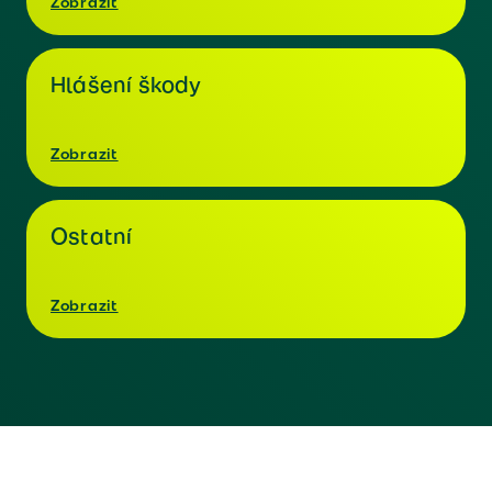
Zobrazit
Hlášení škody
Zobrazit
Ostatní
Zobrazit