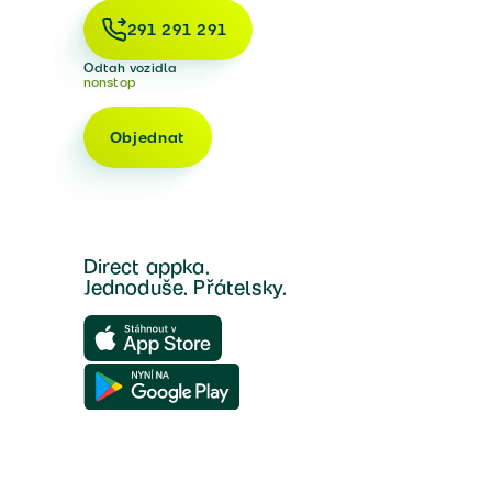
291 291 291
Odtah vozidla
nonstop
Objednat
Direct appka.
Jednoduše. Přátelsky.