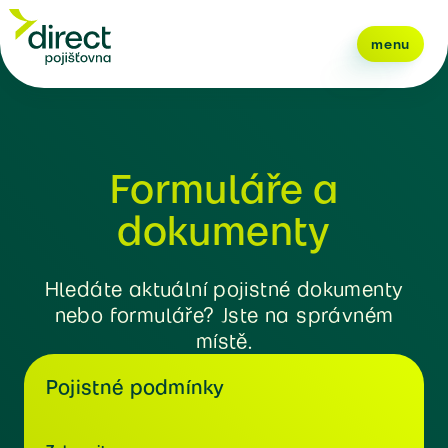
menu
Formuláře a
dokumenty
Hledáte aktuální pojistné dokumenty
nebo formuláře? Jste na správném
místě.
Pojistné podmínky