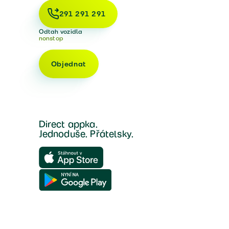
291 291 291
Odtah vozidla
nonstop
Objednat
Direct appka.
Jednoduše. Přátelsky.