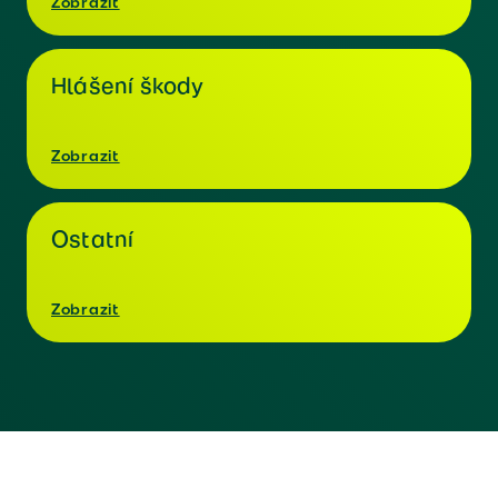
Zobrazit
Hlášení škody
Zobrazit
Ostatní
Zobrazit