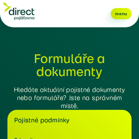
menu
Formuláře a
dokumenty
Hledáte aktuální pojistné dokumenty
nebo formuláře? Jste na správném
místě.
Pojistné podmínky