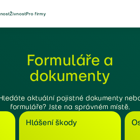
nost
Živnost
Pro firmy
Formuláře a
dokumenty
Hledáte aktuální pojistné dokumenty neb
formuláře? Jste na správném místě.
Hlášení škody
Os