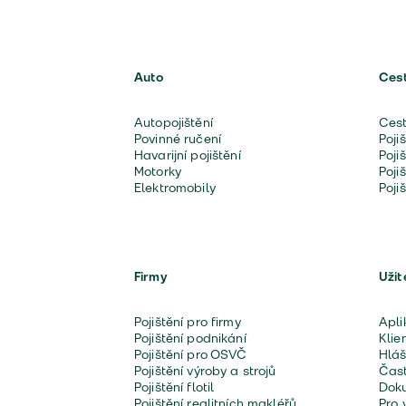
Auto
Ces
Autopojištění
Cest
Povinné ručení
Poji
Havarijní pojištění
Poji
Motorky
Poji
Elektromobily
Poji
Firmy
Užit
Pojištění pro firmy
Apli
Pojištění podnikání
Klie
Pojištění pro OSVČ
Hláš
Pojištění výroby a strojů
Čast
Pojištění flotil
Doku
Pojištění realitních makléřů
Pro 