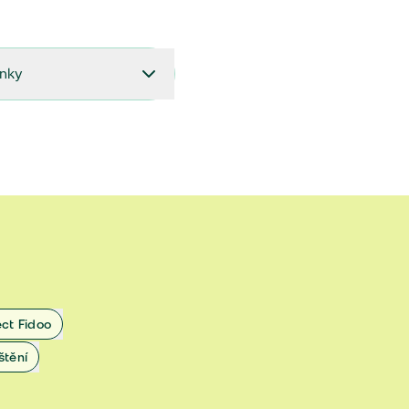
ínky
í majetku (PPM-08/2024)
í majetku a odpovědnosti
tu (PDF)
ní majetku platné od 11.
 majetku platné od 6. 8.
ect Fidoo
10. 2018 do 5. 8. 2021
štění
10. 2018 do 5. 8. 2021