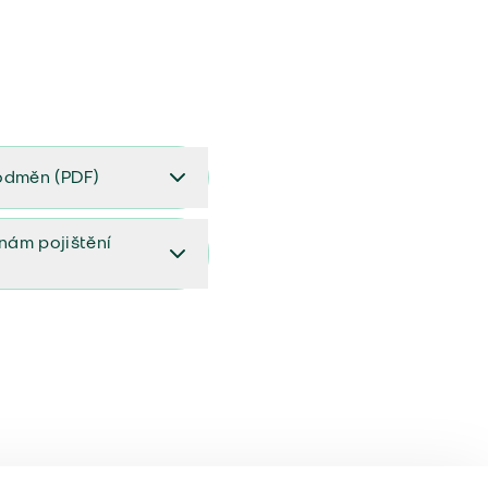
odměn (PDF)
(PDF)
ěnám pojištění
ištění (aktualizovaný)