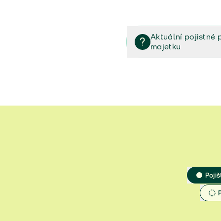
Aktuální pojistné 
majetku
Dokumenty k vašemu 
10/2025)
Typy zabezpečení b
Prodloužená záruka 
Pojiš