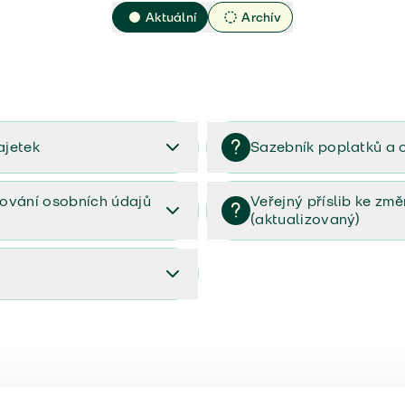
Aktuální
Archív
ajetek
Sazebník poplatků a 
2023
Sazebník poplatků a odměn 
ování osobních údajů
Veřejný příslib ke zm
(aktualizovaný)
osobních údajů (PDF)
Veřejný příslib ke změnám poj