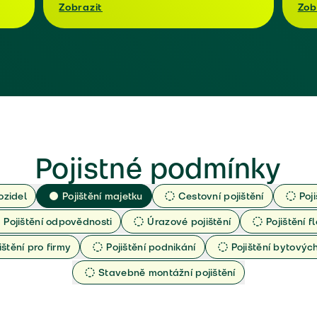
Zobrazit
Zob
Pojistné podmínky
ozidel
Pojištění majetku
Cestovní pojištění
Poj
Pojištění odpovědnosti
Úrazové pojištění
Pojištění fl
ištění pro firmy
Pojištění podnikání
Pojištění bytový
Stavebně montážní pojištění