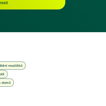
razit
ištění mazlíčků
otil
ch domů