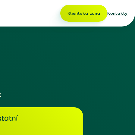
Klientská zóna
Kontakty
o
tatní