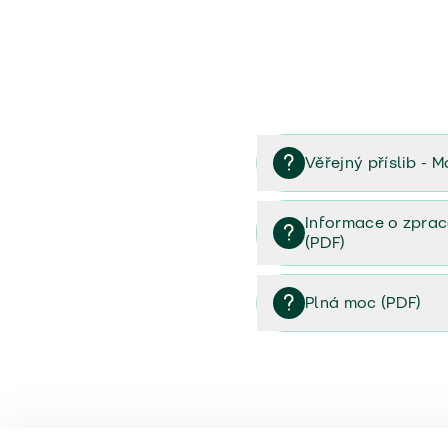
Věřejný příslib - M
Věřejný příslib majetek 
Informace o zprac
(PDF)
Informace o zpracování 
Plná moc (PDF)
Plná moc (PDF)