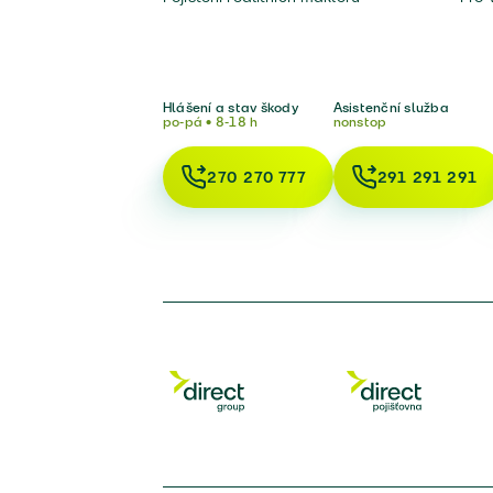
Hlášení a stav škody
Asistenční služba
po-pá • 8-18 h
nonstop
270 270 777
291 291 291