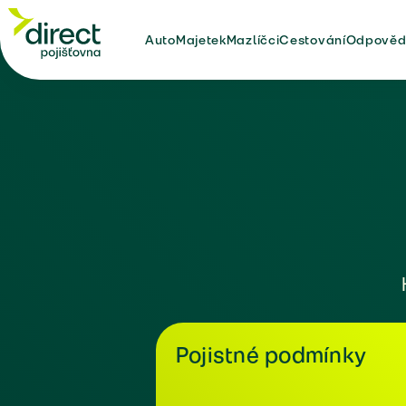
Auto
Majetek
Mazlíčci
Cestování
Odpověd
Pojistné podmínky