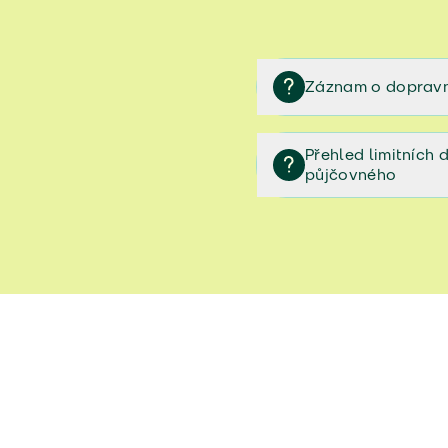
Záznam o dopravn
Záznam o dopravní neh
Přehled limitních
půjčovného
Přehled limitních denníc