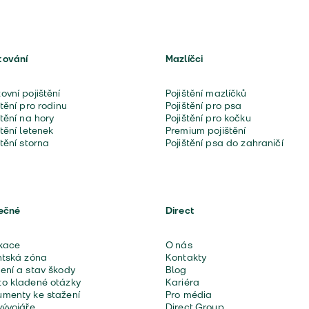
tování
Mazlíčci
ovní pojištění
Pojištění mazlíčků
štění pro rodinu
Pojištění pro psa
štění na hory
Pojištění pro kočku
štění letenek
Premium pojištění
štění storna
Pojištění psa do zahraničí
ečné
Direct
kace
O nás
ntská zóna
Kontakty
ení a stav škody
Blog
o kladené otázky
Kariéra
menty ke stažení
Pro média
vývojáře
Direct Group