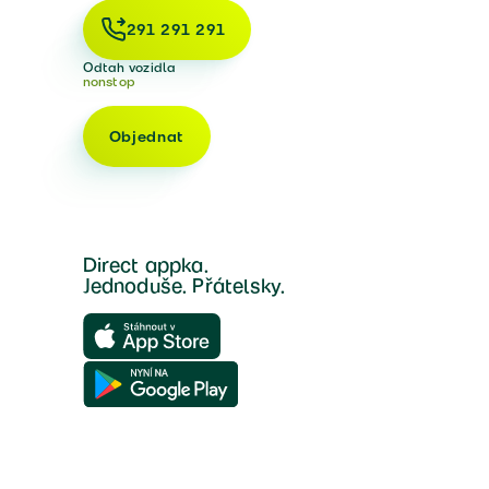
291 291 291
Odtah vozidla
nonstop
Objednat
Direct appka.
Jednoduše. Přátelsky.