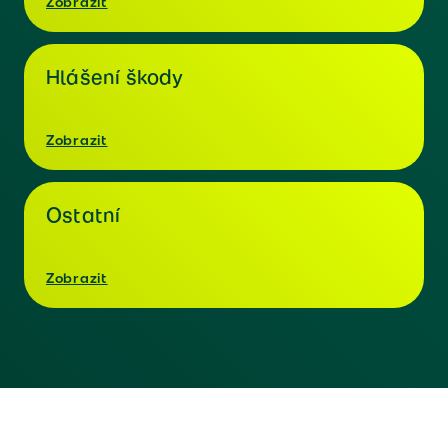
Zobrazit
Hlášení škody
Zobrazit
Ostatní
Zobrazit