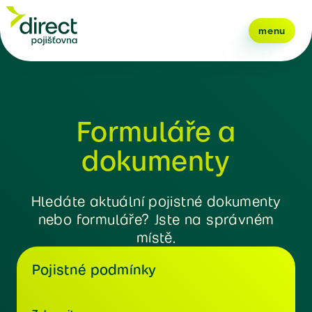
menu
Formuláře a
dokumenty
Hledáte aktuální pojistné dokumenty
nebo formuláře? Jste na správném
místě.
Pojistné podmínky