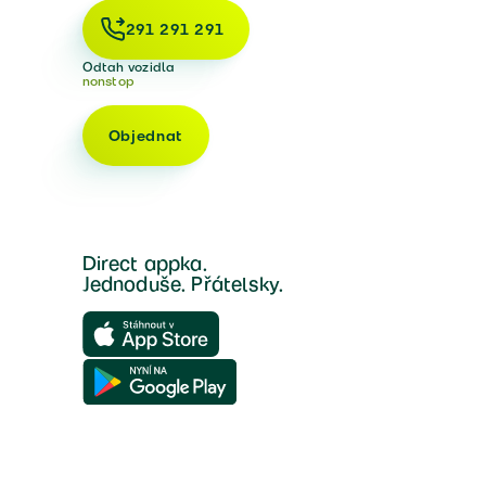
291 291 291
Odtah vozidla
nonstop
Objednat
Direct appka.
Jednoduše. Přátelsky.