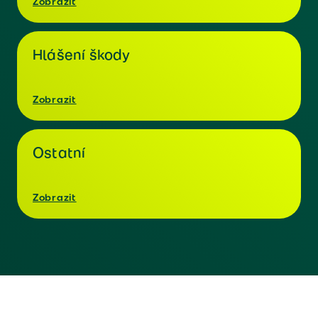
Zobrazit
Hlášení škody
Zobrazit
Ostatní
Zobrazit