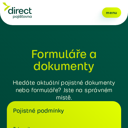
menu
Formuláře a
dokumenty
Hledáte aktuální pojistné dokumenty
nebo formuláře? Jste na správném
místě.
Pojistné podmínky