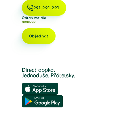
291 291 291
Odtah vozidla
nonstop
Objednat
Direct appka.
Jednoduše. Přátelsky.