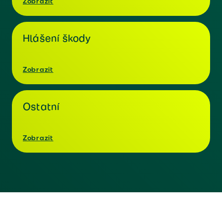
Zobrazit
Hlášení škody
Zobrazit
Ostatní
Zobrazit