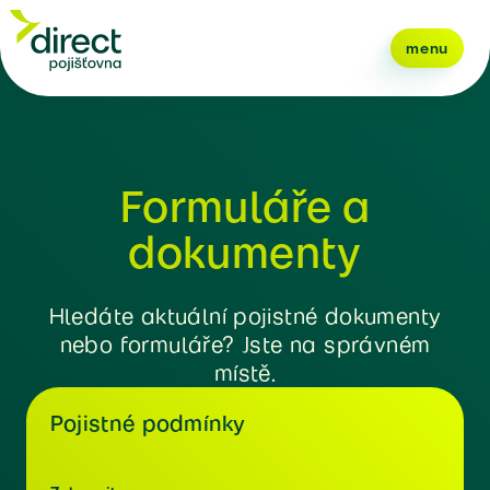
menu
Formuláře a
dokumenty
Hledáte aktuální pojistné dokumenty
nebo formuláře? Jste na správném
místě.
Pojistné podmínky