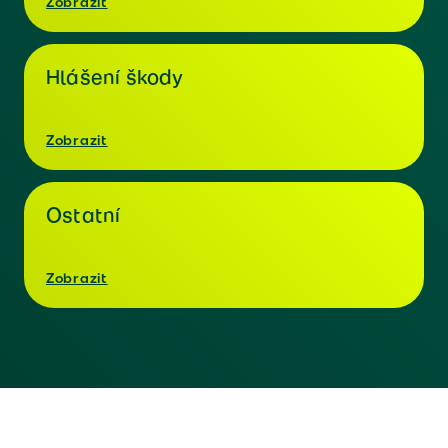
Zobrazit
Hlášení škody
Zobrazit
Ostatní
Zobrazit