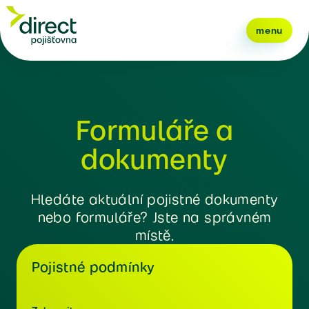
menu
Formuláře a
dokumenty
Hledáte aktuální pojistné dokumenty
nebo formuláře? Jste na správném
místě.
Pojistné podmínky