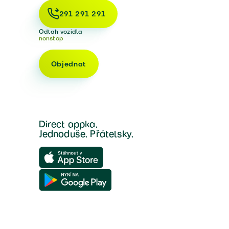
291 291 291
Odtah vozidla
nonstop
Objednat
Direct appka.
Jednoduše. Přátelsky.