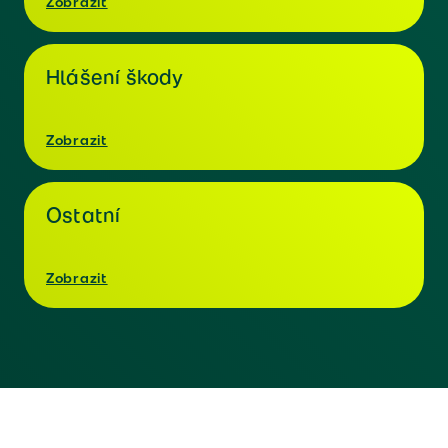
Zobrazit
Hlášení škody
Zobrazit
Ostatní
Zobrazit