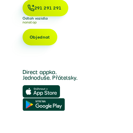
291 291 291
Odtah vozidla
nonstop
Objednat
Direct appka.
Jednoduše. Přátelsky.