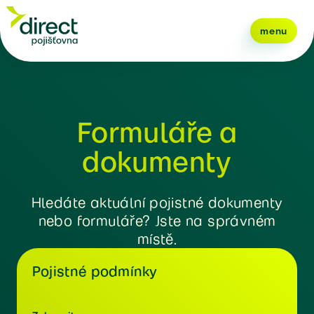
menu
Formuláře a
dokumenty
Hledáte aktuální pojistné dokumenty
nebo formuláře? Jste na správném
místě.
Pojistné podmínky