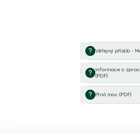
Věřejný příslib - M
Věřejný příslib majetek 
Informace o zprac
(PDF)
Informace o zpracování 
Plná moc (PDF)
Plná moc (PDF)