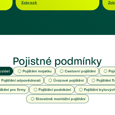
Zobrazit
Zob
Pojistné podmínky
ozidel
Pojištění majetku
Cestovní pojištění
Poj
Pojištění odpovědnosti
Úrazové pojištění
Pojištění fl
ištění pro firmy
Pojištění podnikání
Pojištění bytový
Stavebně montážní pojištění