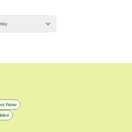
ínky
27.9.2024 do 28.2.2025
18.7.2024 do 26.9.2024
1.4.2024 do 17.7.2024
 1.11.2022 do 31.3.2024
 27.5.2020 do 31.10.2022
ect Fidoo
1.11.2019 do 8.7.2020
štění
25.1.2019 do 31.10.2019