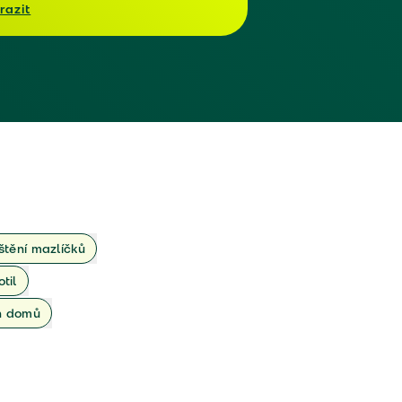
razit
ištění mazlíčků
otil
ch domů