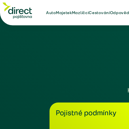
Auto
Majetek
Mazlíčci
Cestování
Odpověd
Pojistné podmínky