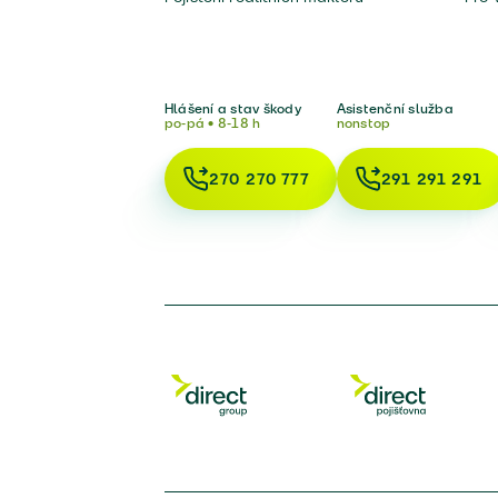
Hlášení a stav škody
Asistenční služba
po-pá • 8-18 h
nonstop
270 270 777
291 291 291