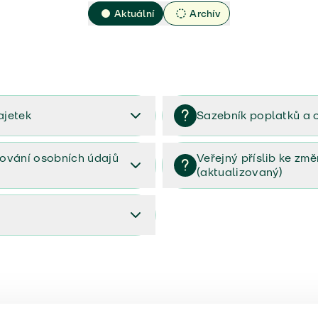
Aktuální
Archív
ajetek
Sazebník poplatků a 
2023
Sazebník poplatků a odměn 
ování osobních údajů
Veřejný příslib ke zm
(aktualizovaný)
osobních údajů (PDF)
Veřejný příslib ke změnám poj