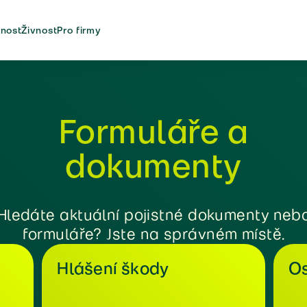
nost
Živnost
Pro firmy
Formuláře a
dokumenty
Hledáte aktuální pojistné dokumenty neb
formuláře? Jste na správném místě.
Hlášení škody
Os