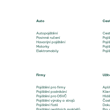
Auto
Ces
Autopojištění
Cest
Povinné ručení
Poji
Havarijní pojištění
Poji
Motorky
Poji
Elektromobily
Poji
Firmy
Užit
Pojištění pro firmy
Apli
Pojištění podnikání
Klie
Pojištění pro OSVČ
Hláš
Pojištění výroby a strojů
Čast
Pojištění flotil
Doku
Pojištění realitních makléřů
Pro 