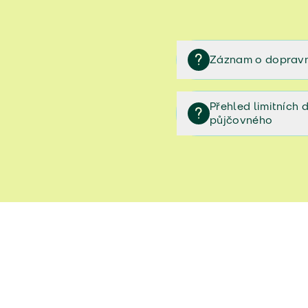
Záznam o dopravn
Záznam o dopravní neh
Přehled limitních
půjčovného
Přehled limitních denníc