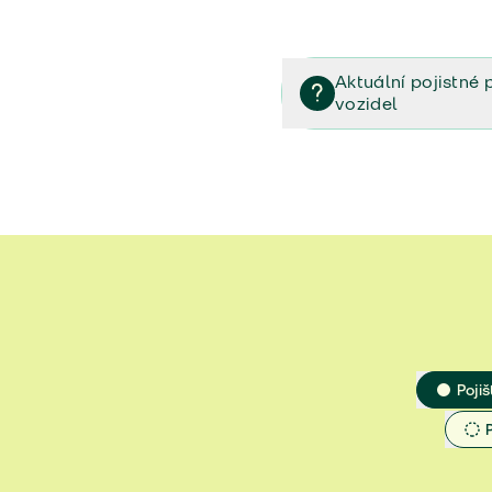
Aktuální pojistné 
vozidel
Pojištění vozidel/Pojistn
smlouvě (PDF)
Veřejný příslib - Elektrom
Veřejný příslib - Průvodc
Veřejný příslib - Spoluúč
Jak určit hodnotu vozidla
Pojiš