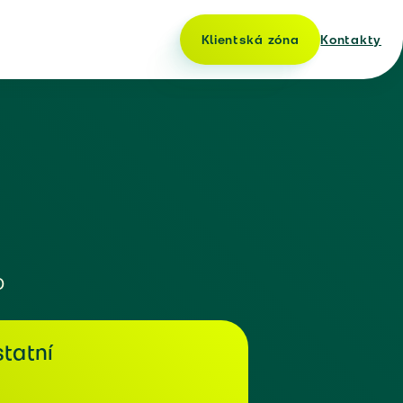
Klientská zóna
Kontakty
o
tatní