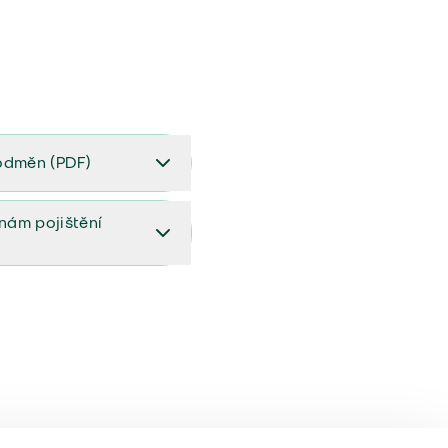
odměn (PDF)
(PDF)
ěnám pojištění
ištění (aktualizovaný)