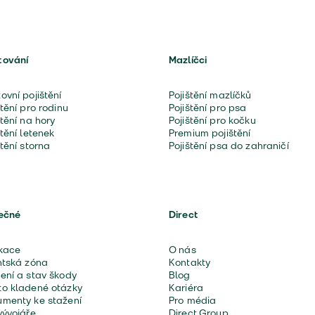
tování
Mazlíčci
ovní pojištění
Pojištění mazlíčků
štění pro rodinu
Pojištění pro psa
štění na hory
Pojištění pro kočku
štění letenek
Premium pojištění
štění storna
Pojištění psa do zahraničí
ečné
Direct
kace
O nás
ntská zóna
Kontakty
ení a stav škody
Blog
o kladené otázky
Kariéra
menty ke stažení
Pro média
vývojáře
Direct Group