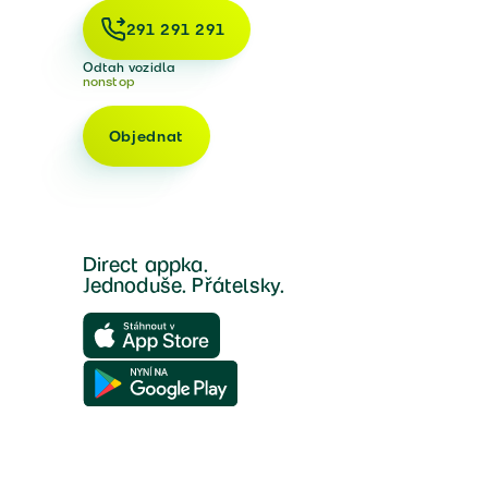
291 291 291
Odtah vozidla
nonstop
Objednat
Direct appka.
Jednoduše. Přátelsky.