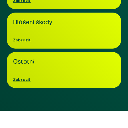
Zobrazit
Hlášení škody
Zobrazit
Ostatní
Zobrazit