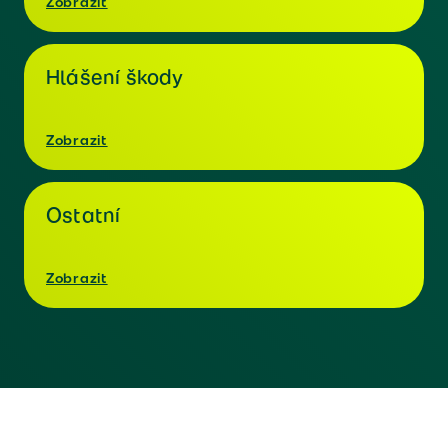
Zobrazit
Hlášení škody
Zobrazit
Ostatní
Zobrazit