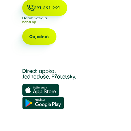
291 291 291
Odtah vozidla
nonstop
Objednat
Direct appka.
Jednoduše. Přátelsky.