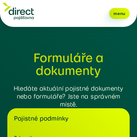
menu
Formuláře a
dokumenty
Hledáte aktuální pojistné dokumenty
nebo formuláře? Jste na správném
místě.
Pojistné podmínky