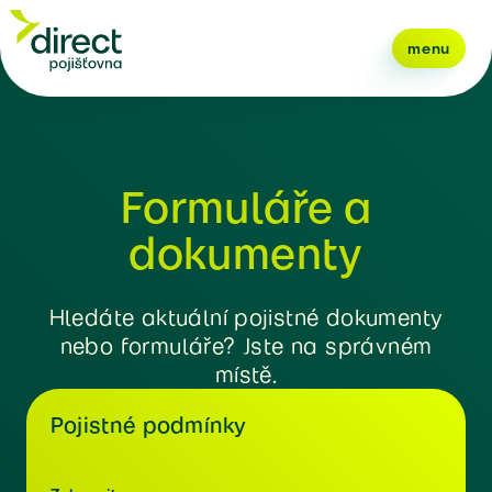
menu
Formuláře a
dokumenty
Hledáte aktuální pojistné dokumenty
nebo formuláře? Jste na správném
místě.
Pojistné podmínky