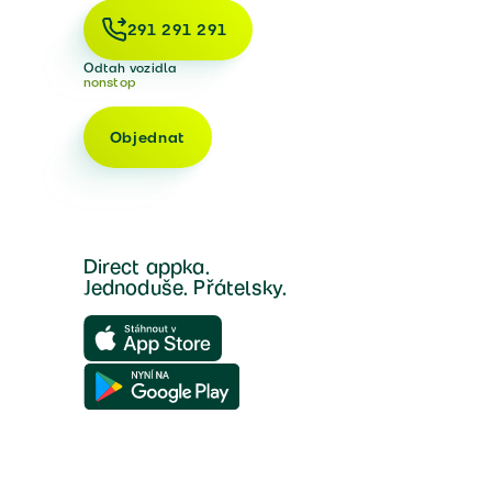
291 291 291
Odtah vozidla
nonstop
Objednat
Direct appka.
Jednoduše. Přátelsky.