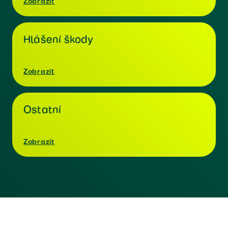
Zobrazit
Hlášení škody
Zobrazit
Ostatní
Zobrazit