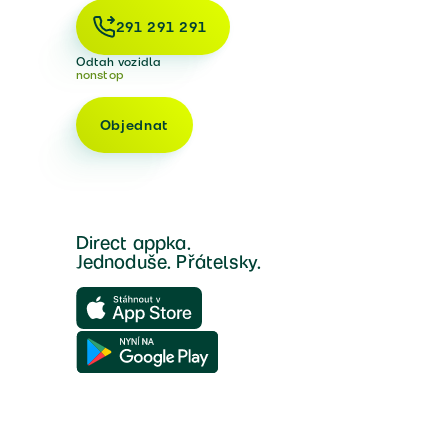
291 291 291
Odtah vozidla
nonstop
Objednat
Direct appka.
Jednoduše. Přátelsky.