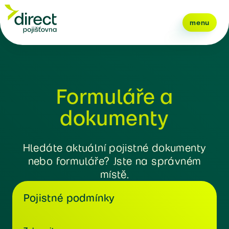
menu
Formuláře a
dokumenty
Hledáte aktuální pojistné dokumenty
nebo formuláře? Jste na správném
místě.
Pojistné podmínky