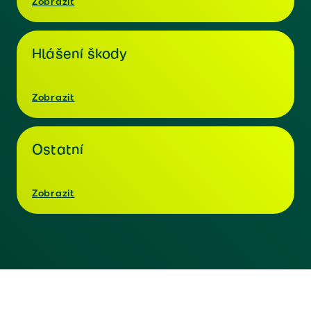
Zobrazit
Hlášení škody
Zobrazit
Ostatní
Zobrazit