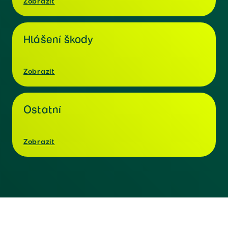
Zobrazit
Hlášení škody
Zobrazit
Ostatní
Zobrazit