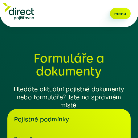
menu
Formuláře a
dokumenty
Hledáte aktuální pojistné dokumenty
nebo formuláře? Jste na správném
místě.
Pojistné podmínky