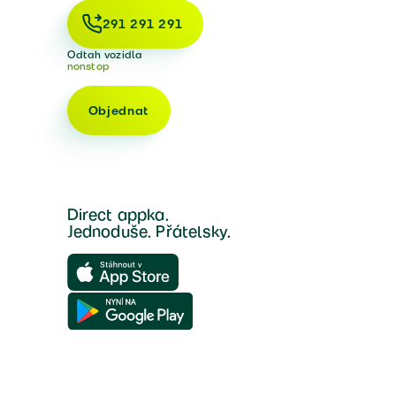
291 291 291
Odtah vozidla
nonstop
Objednat
Direct appka.
Jednoduše. Přátelsky.