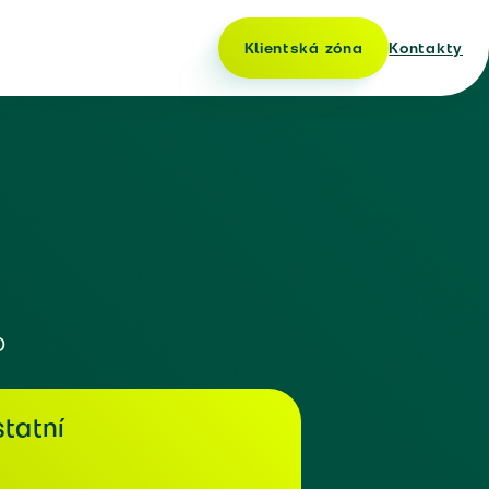
Klientská zóna
Kontakty
o
tatní