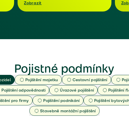
Zobrazit
Zob
Pojistné podmínky
ozidel
Pojištění majetku
Cestovní pojištění
Poj
Pojištění odpovědnosti
Úrazové pojištění
Pojištění fl
ištění pro firmy
Pojištění podnikání
Pojištění bytový
Stavebně montážní pojištění