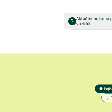
Aktuální pojistné 
vozidel
Pojištění vozidel/Pojistn
smlouvě (PDF)
Veřejný příslib - Elektrom
Veřejný příslib - Průvodc
Veřejný příslib - Spoluúč
Jak určit hodnotu vozidla
Pojiš