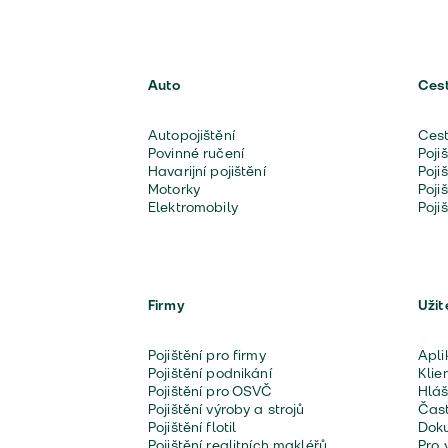
Auto
Ces
Autopojištění
Cest
Povinné ručení
Poji
Havarijní pojištění
Poji
Motorky
Poji
Elektromobily
Poji
Firmy
Užit
Pojištění pro firmy
Apli
Pojištění podnikání
Klie
Pojištění pro OSVČ
Hláš
Pojištění výroby a strojů
Čast
Pojištění flotil
Doku
Pojištění realitních makléřů
Pro 