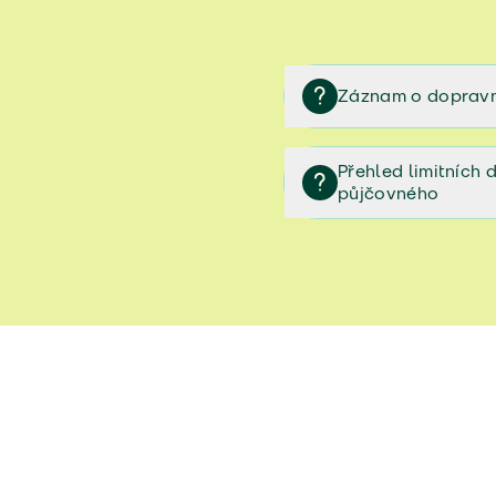
Záznam o dopravn
Záznam o dopravní neh
Přehled limitních
půjčovného
Přehled limitních denníc