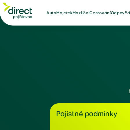
Auto
Majetek
Mazlíčci
Cestování
Odpověd
Pojistné podmínky