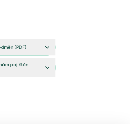
odměn (PDF)
(PDF)
ěnám pojištění
ištění (aktualizovaný)