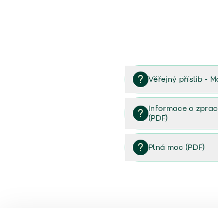
Věřejný příslib - M
Věřejný příslib majetek 
Informace o zprac
(PDF)
Informace o zpracování 
Plná moc (PDF)
Plná moc (PDF)