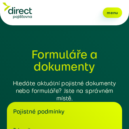
menu
Formuláře a
dokumenty
Hledáte aktuální pojistné dokumenty
nebo formuláře? Jste na správném
místě.
Pojistné podmínky