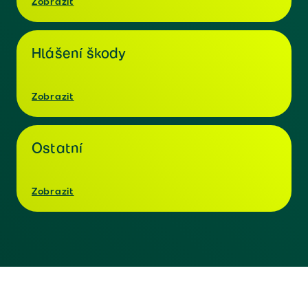
Zobrazit
Hlášení škody
Zobrazit
Ostatní
Zobrazit