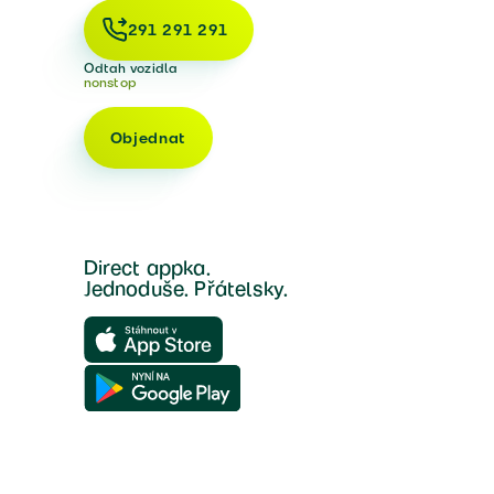
291 291 291
Odtah vozidla
nonstop
Objednat
Direct appka.
Jednoduše. Přátelsky.