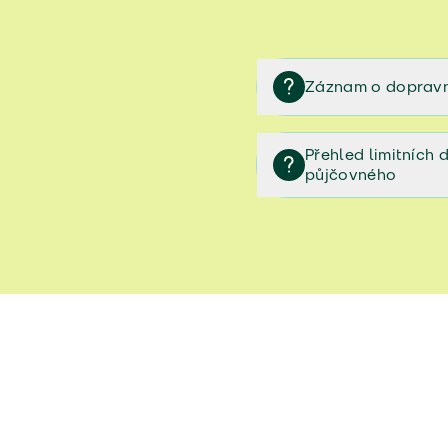
Záznam o dopravn
Záznam o dopravní neh
Přehled limitních
půjčovného
Přehled limitních denníc