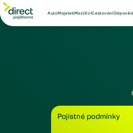
Auto
Majetek
Mazlíčci
Cestování
Odpověd
Pojistné podmínky