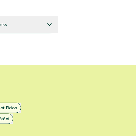
ínky
27.9.2024 do 28.2.2025
18.7.2024 do 26.9.2024
1.4.2024 do 17.7.2024
 1.11.2022 do 31.3.2024
 27.5.2020 do 31.10.2022
ect Fidoo
1.11.2019 do 8.7.2020
štění
25.1.2019 do 31.10.2019