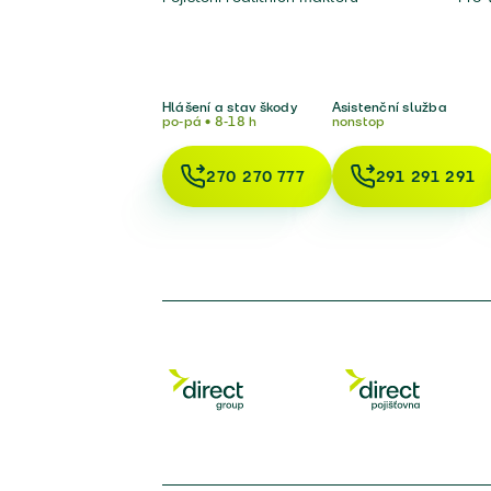
Hlášení a stav škody
Asistenční služba
po-pá • 8-18 h
nonstop
270 270 777
291 291 291