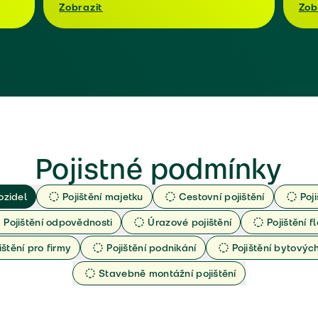
Zobrazit
Zob
Pojistné podmínky
ozidel
Pojištění majetku
Cestovní pojištění
Poj
Pojištění odpovědnosti
Úrazové pojištění
Pojištění fl
ištění pro firmy
Pojištění podnikání
Pojištění bytový
Stavebně montážní pojištění