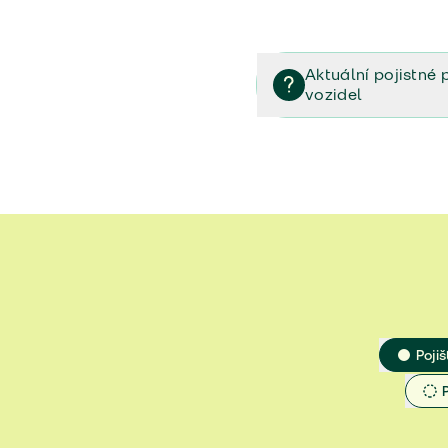
Aktuální pojistné 
vozidel
Pojištění vozidel/Pojistn
smlouvě (PDF)
Veřejný příslib - Elektrom
Veřejný příslib - Průvodc
Veřejný příslib - Spoluúč
Jak určit hodnotu vozidla
Pojiš