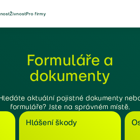
nost
Živnost
Pro firmy
Formuláře a
dokumenty
Hledáte aktuální pojistné dokumenty neb
formuláře? Jste na správném místě.
Hlášení škody
Os