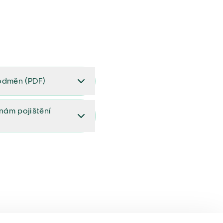
odměn (PDF)
(PDF)
ěnám pojištění
ištění (aktualizovaný)