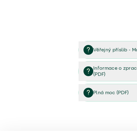
Věřejný příslib - M
Věřejný příslib majetek 
Informace o zprac
(PDF)
Informace o zpracování 
Plná moc (PDF)
Plná moc (PDF)