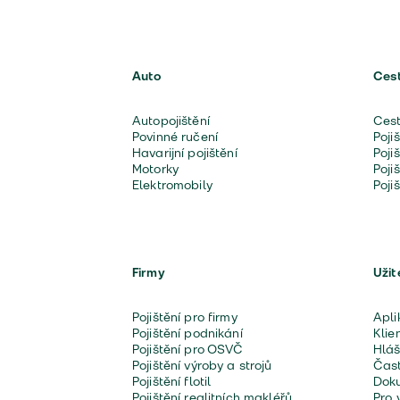
Auto
Ces
Autopojištění
Cest
Povinné ručení
Poji
Havarijní pojištění
Poji
Motorky
Poji
Elektromobily
Poji
Firmy
Užit
Pojištění pro firmy
Apli
Pojištění podnikání
Klie
Pojištění pro OSVČ
Hláš
Pojištění výroby a strojů
Čast
Pojištění flotil
Doku
Pojištění realitních makléřů
Pro 