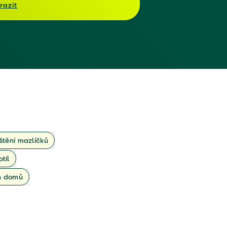
razit
ištění mazlíčků
otil
ch domů