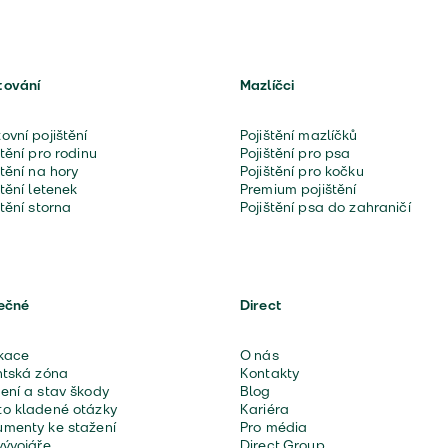
tování
Mazlíčci
ovní pojištění
Pojištění mazlíčků
štění pro rodinu
Pojištění pro psa
štění na hory
Pojištění pro kočku
štění letenek
Premium pojištění
štění storna
Pojištění psa do zahraničí
ečné
Direct
kace
O nás
ntská zóna
Kontakty
ení a stav škody
Blog
o kladené otázky
Kariéra
menty ke stažení
Pro média
vývojáře
Direct Group