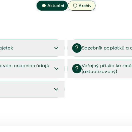
Aktuální
Archív
ajetek
Sazebník poplatků a 
2023
Sazebník poplatků a odměn 
ování osobních údajů
Veřejný příslib ke zm
(aktualizovaný)
osobních údajů (PDF)
Veřejný příslib ke změnám poj