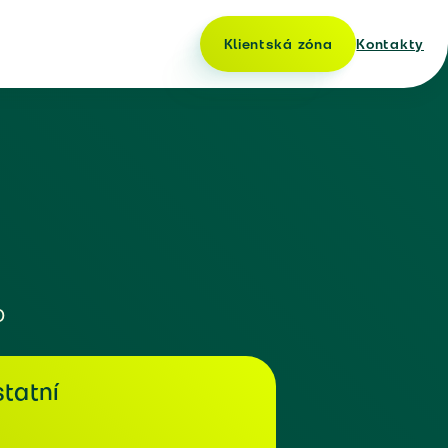
Klientská zóna
Kontakty
o
tatní