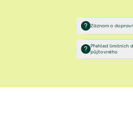
Záznam o dopravn
Záznam o dopravní neh
Přehled limitních
půjčovného
Přehled limitních denníc