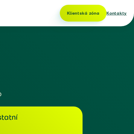
Klientská zóna
Kontakty
o
tatní