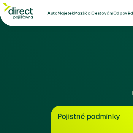
Auto
Majetek
Mazlíčci
Cestování
Odpověd
Pojistné podmínky