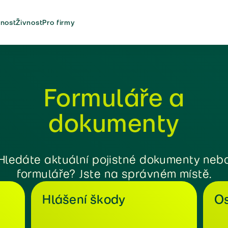
nost
Živnost
Pro firmy
Formuláře a
dokumenty
Hledáte aktuální pojistné dokumenty neb
formuláře? Jste na správném místě.
Hlášení škody
Os