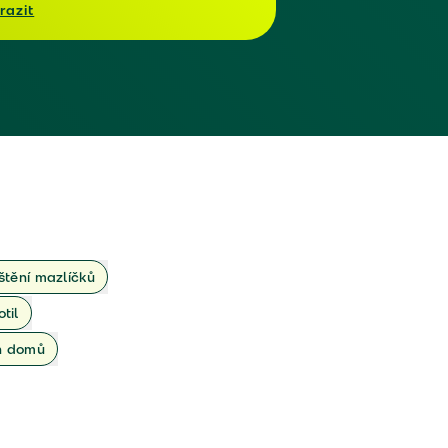
razit
ištění mazlíčků
otil
ch domů