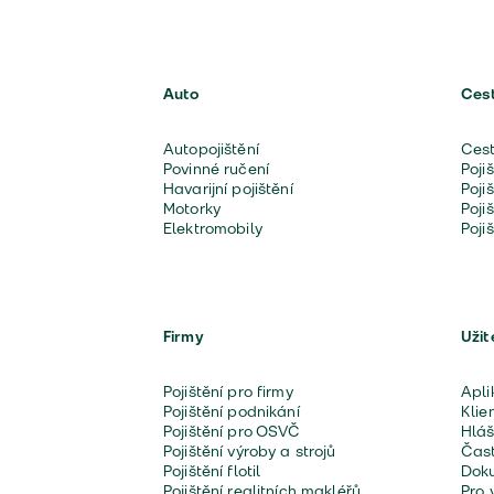
Auto
Ces
Autopojištění
Cest
Povinné ručení
Poji
Havarijní pojištění
Poji
Motorky
Poji
Elektromobily
Poji
Firmy
Užit
Pojištění pro firmy
Apli
Pojištění podnikání
Klie
Pojištění pro OSVČ
Hláš
Pojištění výroby a strojů
Čast
Pojištění flotil
Doku
Pojištění realitních makléřů
Pro 