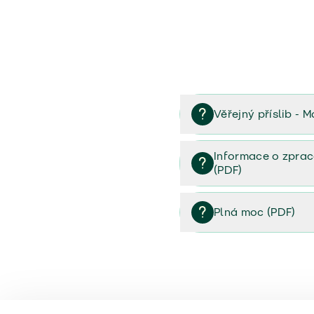
Věřejný příslib - M
Věřejný příslib majetek 
Informace o zprac
(PDF)
Informace o zpracování 
Plná moc (PDF)
Plná moc (PDF)