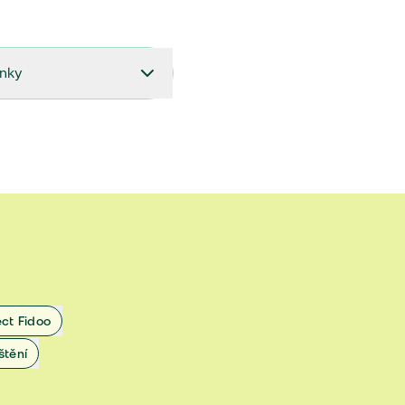
ínky
27.9.2024 do 28.2.2025
18.7.2024 do 26.9.2024
1.4.2024 do 17.7.2024
 1.11.2022 do 31.3.2024
 27.5.2020 do 31.10.2022
ect Fidoo
1.11.2019 do 8.7.2020
štění
25.1.2019 do 31.10.2019