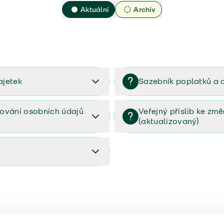
Aktuální
Archív
ajetek
Sazebník poplatků a 
2023
Sazebník poplatků a odměn 
ování osobních údajů
Veřejný příslib ke zm
(aktualizovaný)
osobních údajů (PDF)
Veřejný příslib ke změnám poj