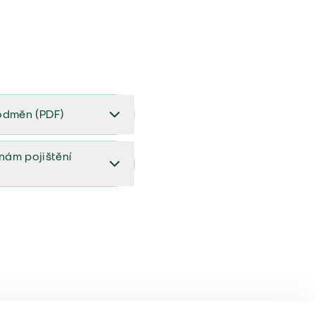
odměn (PDF)
(PDF)
ěnám pojištění
ištění (aktualizovaný)