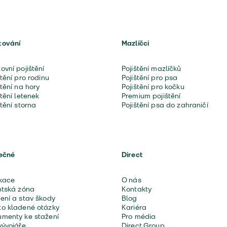
tování
Mazlíčci
ovní pojištění
Pojištění mazlíčků
štění pro rodinu
Pojištění pro psa
štění na hory
Pojištění pro kočku
štění letenek
Premium pojištění
štění storna
Pojištění psa do zahraničí
ečné
Direct
kace
O nás
ntská zóna
Kontakty
ení a stav škody
Blog
o kladené otázky
Kariéra
menty ke stažení
Pro média
vývojáře
Direct Group