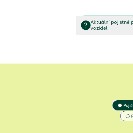
Aktuální pojistné 
vozidel
Pojištění vozidel/Pojistn
smlouvě (PDF)
Veřejný příslib - Elektrom
Veřejný příslib - Průvodc
Veřejný příslib - Spoluúč
Jak určit hodnotu vozidla
Pojiš