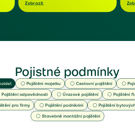
Zobrazit
Zob
Pojistné podmínky
ozidel
Pojištění majetku
Cestovní pojištění
Poj
Pojištění odpovědnosti
Úrazové pojištění
Pojištění fl
ištění pro firmy
Pojištění podnikání
Pojištění bytový
Stavebně montážní pojištění