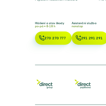
Hlášení a stav škody
Asistenční služba
po-pá • 8-18 h
nonstop
270 270 777
291 291 291