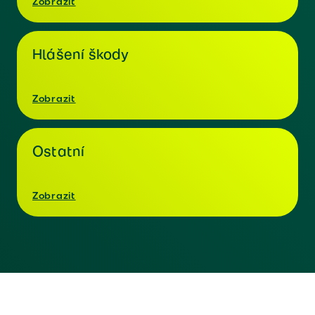
Zobrazit
Hlášení škody
Zobrazit
Ostatní
Zobrazit