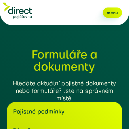
menu
Formuláře a
dokumenty
Hledáte aktuální pojistné dokumenty
nebo formuláře? Jste na správném
místě.
Pojistné podmínky