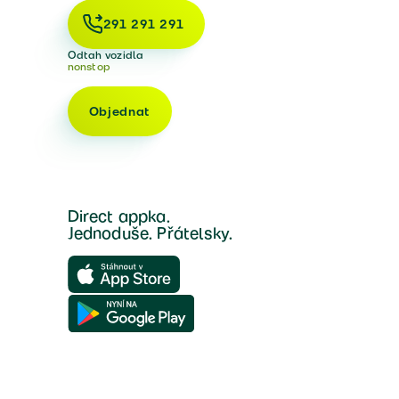
291 291 291
Odtah vozidla
nonstop
Objednat
Direct appka.
Jednoduše. Přátelsky.