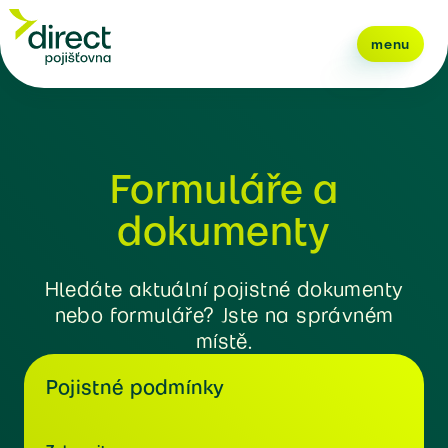
menu
Formuláře a
dokumenty
Hledáte aktuální pojistné dokumenty
nebo formuláře? Jste na správném
místě.
Pojistné podmínky