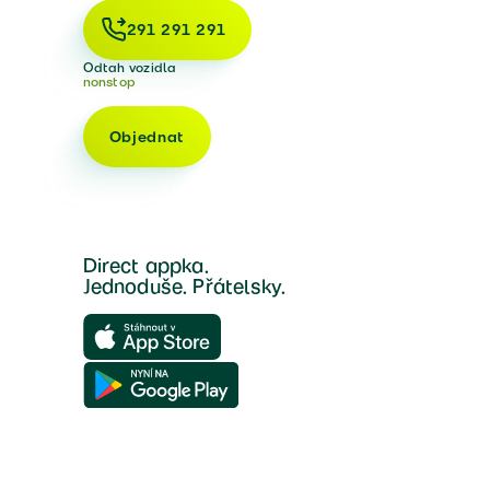
291 291 291
Odtah vozidla
nonstop
Objednat
Direct appka.
Jednoduše. Přátelsky.