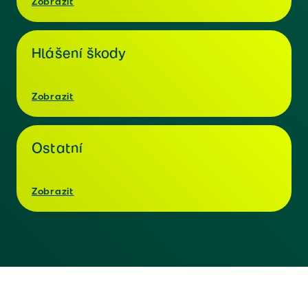
Zobrazit
Hlášení škody
Zobrazit
Ostatní
Zobrazit