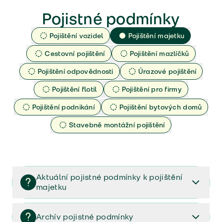
Pojistné podmínky
Pojištění vozidel
Pojištění majetku
Cestovní pojištění
Pojištění mazlíčků
Pojištění odpovědnosti
Úrazové pojištění
Pojištění flotil
Pojištění pro firmy
Pojištění podnikání
Pojištění bytových domů
Stavebně montážní pojištění
Aktuální pojistné podmínky k pojištění
majetku
Dokumenty k vašemu pojištění majetku (PPM-
10/2025)
Archív pojistné podmínky