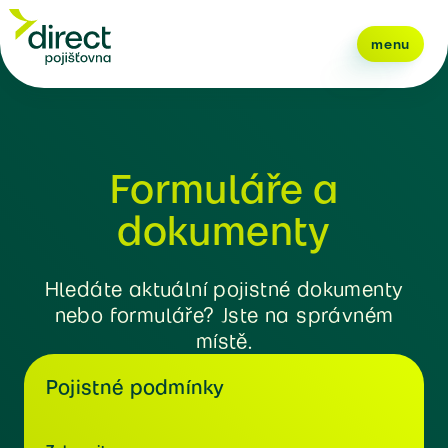
menu
Formuláře a
dokumenty
Hledáte aktuální pojistné dokumenty
nebo formuláře? Jste na správném
místě.
Pojistné podmínky