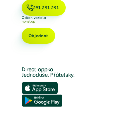
291 291 291
Odtah vozidla
nonstop
Objednat
Direct appka.
Jednoduše. Přátelsky.