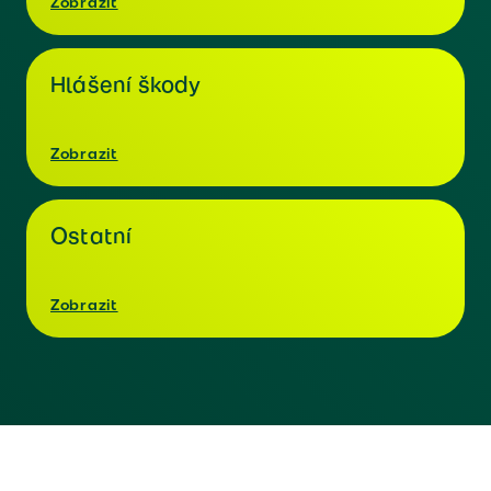
Zobrazit
Hlášení škody
Zobrazit
Ostatní
Zobrazit