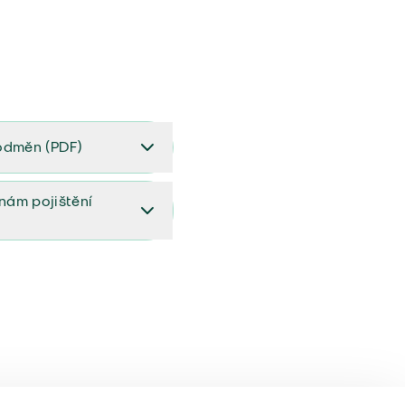
odměn (PDF)
(PDF)
ěnám pojištění
ištění (aktualizovaný)