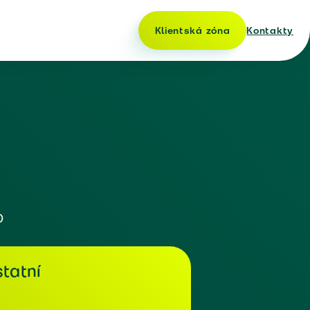
Klientská zóna
Kontakty
o
tatní