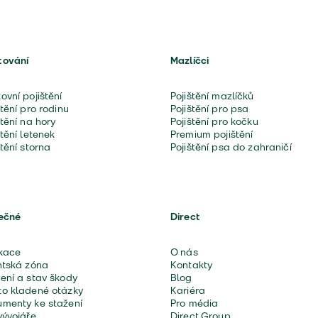
tování
Mazlíčci
ovní pojištění
Pojištění mazlíčků
štění pro rodinu
Pojištění pro psa
štění na hory
Pojištění pro kočku
štění letenek
Premium pojištění
štění storna
Pojištění psa do zahraničí
ečné
Direct
kace
O nás
ntská zóna
Kontakty
ení a stav škody
Blog
o kladené otázky
Kariéra
menty ke stažení
Pro média
vývojáře
Direct Group