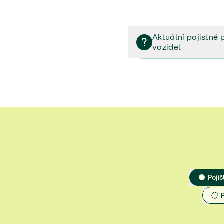
Aktuální pojistné 
vozidel
Pojištění vozidel/Pojistn
smlouvě (PDF)
Veřejný příslib - Elektrom
Veřejný příslib - Průvodc
Veřejný příslib - Spoluúč
Jak určit hodnotu vozidla
Pojiš