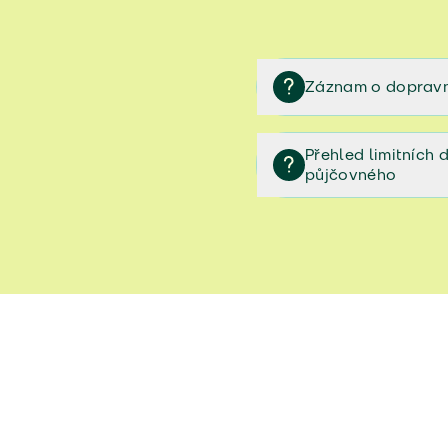
Záznam o dopravn
Záznam o dopravní neh
Přehled limitních
půjčovného
Přehled limitních denníc