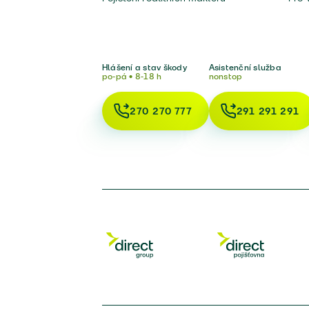
Hlášení a stav škody
Asistenční služba
po-pá • 8-18 h
nonstop
270 270 777
291 291 291