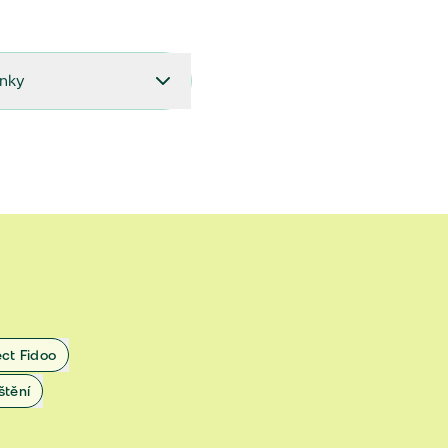
ínky
27.9.2024 do 28.2.2025
18.7.2024 do 26.9.2024
1.4.2024 do 17.7.2024
 1.11.2022 do 31.3.2024
 27.5.2020 do 31.10.2022
ect Fidoo
1.11.2019 do 8.7.2020
štění
25.1.2019 do 31.10.2019