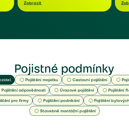
Zobrazit
Zob
Pojistné podmínky
ozidel
Pojištění majetku
Cestovní pojištění
Poj
Pojištění odpovědnosti
Úrazové pojištění
Pojištění fl
ištění pro firmy
Pojištění podnikání
Pojištění bytový
Stavebně montážní pojištění