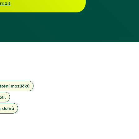
razit
ištění mazlíčků
otil
ch domů