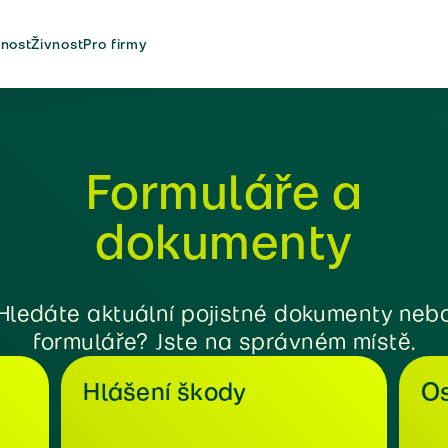
nost
Živnost
Pro firmy
Formuláře a
dokumenty
Hledáte aktuální pojistné dokumenty neb
formuláře? Jste na správném místě.
Hlášení škody
Os