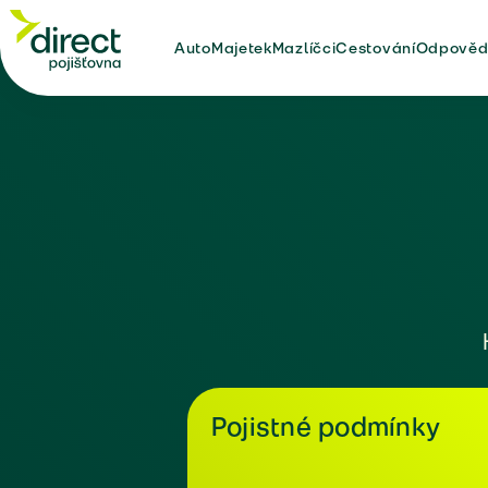
Auto
Majetek
Mazlíčci
Cestování
Odpověd
Pojistné podmínky