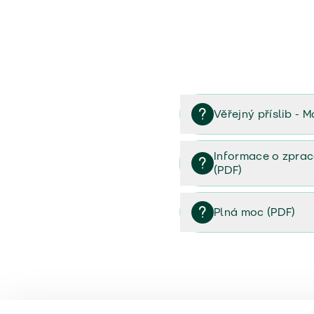
Věřejný příslib - M
Věřejný příslib majetek 
Informace o zprac
(PDF)
Informace o zpracování 
Plná moc (PDF)
Plná moc (PDF)