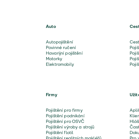
Auto
Ces
Autopojištění
Cest
Povinné ručení
Poji
Havarijní pojištění
Poji
Motorky
Poji
Elektromobily
Poji
Firmy
Užit
Pojištění pro firmy
Apli
Pojištění podnikání
Klie
Pojištění pro OSVČ
Hláš
Pojištění výroby a strojů
Čast
Pojištění flotil
Doku
Pojištění realitních makléřů
Pro 