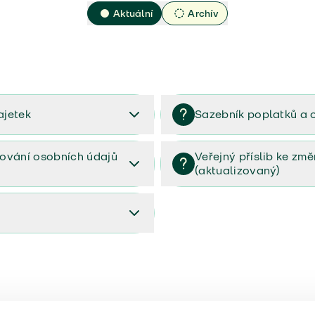
Aktuální
Archív
ajetek
Sazebník poplatků a 
2023
Sazebník poplatků a odměn 
ování osobních údajů
Veřejný příslib ke zm
(aktualizovaný)
osobních údajů (PDF)
Veřejný příslib ke změnám poj