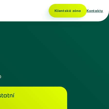
Klientská zóna
Kontakty
o
tatní