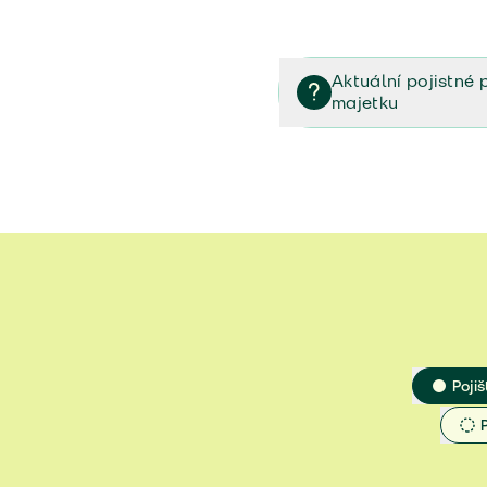
Aktuální pojistné 
majetku
Dokumenty k vašemu 
10/2025)
Typy zabezpečení b
Prodloužená záruka 
Pojiš