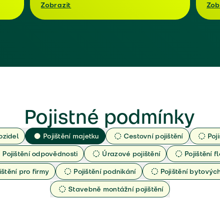
Zobrazit
Zob
Pojistné podmínky
ozidel
Pojištění majetku
Cestovní pojištění
Poj
Pojištění odpovědnosti
Úrazové pojištění
Pojištění fl
ištění pro firmy
Pojištění podnikání
Pojištění bytový
Stavebně montážní pojištění