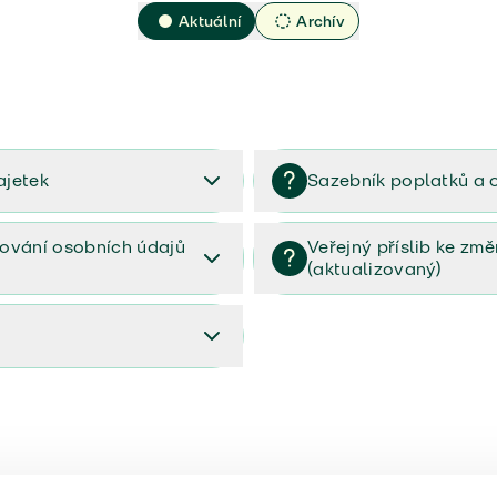
Aktuální
Archív
ajetek
Sazebník poplatků a 
2023
Sazebník poplatků a odměn 
ování osobních údajů
Veřejný příslib ke zm
(aktualizovaný)
osobních údajů (PDF)
Veřejný příslib ke změnám poj