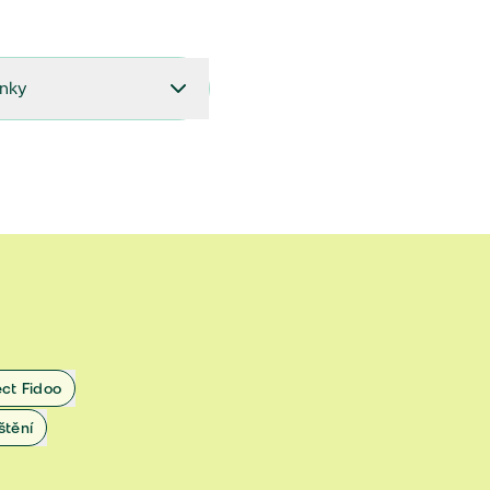
ínky
í majetku (PPM-08/2024)
í majetku a odpovědnosti
tu (PDF)
ní majetku platné od 11.
 majetku platné od 6. 8.
ect Fidoo
10. 2018 do 5. 8. 2021
štění
10. 2018 do 5. 8. 2021