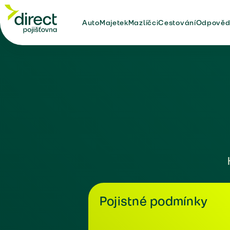
Auto
Majetek
Mazlíčci
Cestování
Odpověd
Pojistné podmínky