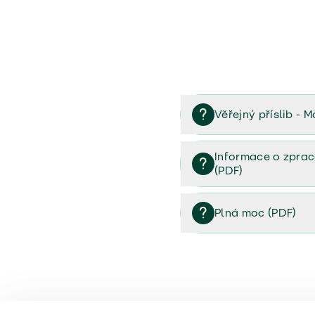
Věřejný příslib - M
Věřejný příslib majetek 
Informace o zprac
(PDF)
Informace o zpracování 
Plná moc (PDF)
Plná moc (PDF)