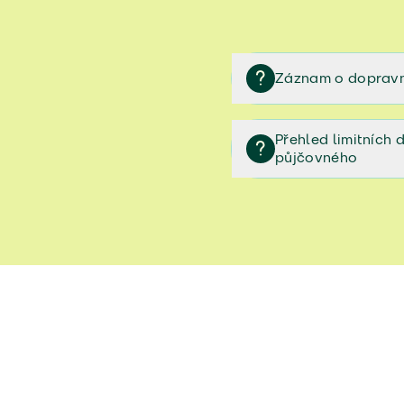
Záznam o dopravn
Záznam o dopravní neh
Přehled limitních
půjčovného
Přehled limitních denníc