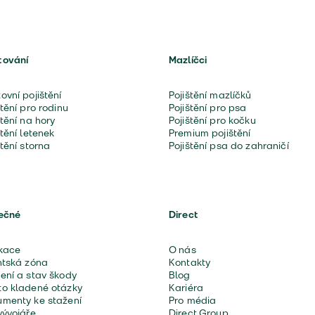
tování
Mazlíčci
ovní pojištění
Pojištění mazlíčků
štění pro rodinu
Pojištění pro psa
štění na hory
Pojištění pro kočku
štění letenek
Premium pojištění
štění storna
Pojištění psa do zahraničí
ečné
Direct
kace
O nás
ntská zóna
Kontakty
ení a stav škody
Blog
o kladené otázky
Kariéra
menty ke stažení
Pro média
vývojáře
Direct Group