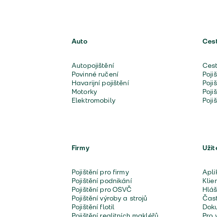
Auto
Ces
Autopojištění
Cest
Povinné ručení
Poji
Havarijní pojištění
Poji
Motorky
Poji
Elektromobily
Poji
Firmy
Užit
Pojištění pro firmy
Apli
Pojištění podnikání
Klie
Pojištění pro OSVČ
Hláš
Pojištění výroby a strojů
Čast
Pojištění flotil
Doku
Pojištění realitních makléřů
Pro 