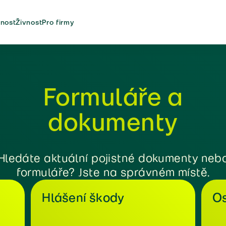
nost
Živnost
Pro firmy
Formuláře a
dokumenty
Hledáte aktuální pojistné dokumenty neb
formuláře? Jste na správném místě.
Hlášení škody
Os