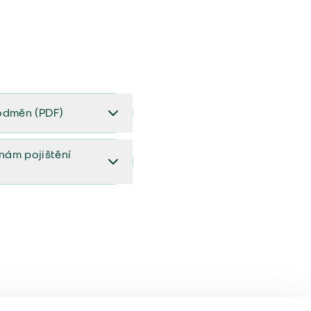
odměn (PDF)
(PDF)
ěnám pojištění
ištění (aktualizovaný)