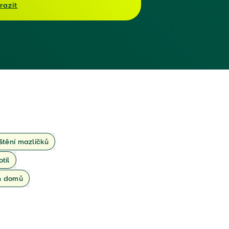
razit
ištění mazlíčků
otil
ch domů