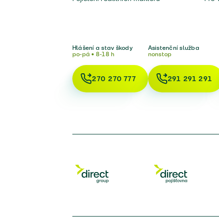
Hlášení a stav škody
Asistenční služba
po-pá • 8-18 h
nonstop
270 270 777
291 291 291