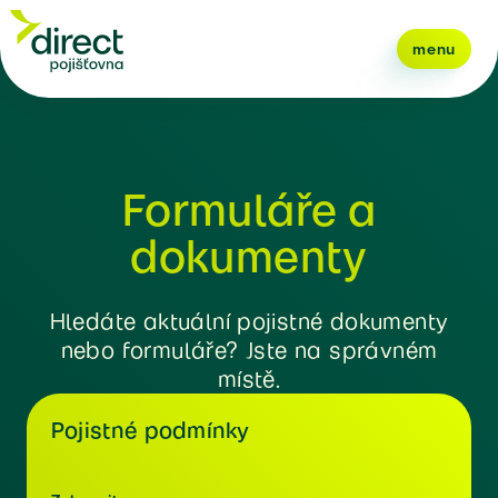
menu
Formuláře a
dokumenty
Hledáte aktuální pojistné dokumenty
nebo formuláře? Jste na správném
místě.
Pojistné podmínky