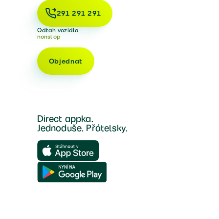
291 291 291
Odtah vozidla
nonstop
Objednat
Direct appka.
Jednoduše. Přátelsky.