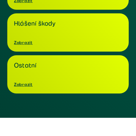
Zobrazit
Hlášení škody
Zobrazit
Ostatní
Zobrazit