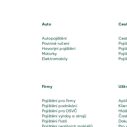
Auto
Ces
Autopojištění
Cest
Povinné ručení
Poji
Havarijní pojištění
Poji
Motorky
Poji
Elektromobily
Poji
Firmy
Užit
Pojištění pro firmy
Apli
Pojištění podnikání
Klie
Pojištění pro OSVČ
Hláš
Pojištění výroby a strojů
Čast
Pojištění flotil
Doku
Pojištění realitních makléřů
Pro 