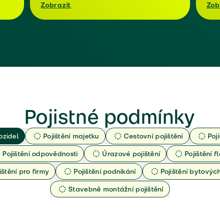
Zobrazit
Zob
Pojistné podmínky
ozidel
Pojištění majetku
Cestovní pojištění
Poj
Pojištění odpovědnosti
Úrazové pojištění
Pojištění fl
ištění pro firmy
Pojištění podnikání
Pojištění bytový
Stavebně montážní pojištění