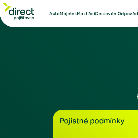
Auto
Majetek
Mazlíčci
Cestování
Odpověd
Pojistné podmínky