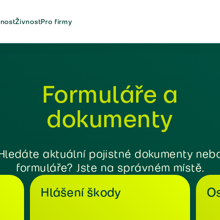
nost
Živnost
Pro firmy
Formuláře a
dokumenty
Hledáte aktuální pojistné dokumenty neb
formuláře? Jste na správném místě.
Hlášení škody
Os