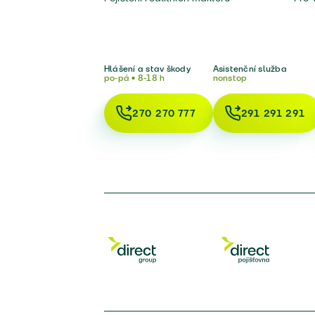
Hlášení a stav škody
Asistenční služba
po-pá • 8-18 h
nonstop
270 270 777
291 291 291