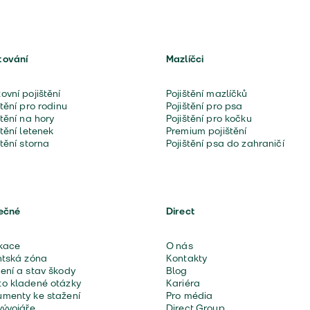
tování
Mazlíčci
ovní pojištění
Pojištění mazlíčků
štění pro rodinu
Pojištění pro psa
štění na hory
Pojištění pro kočku
štění letenek
Premium pojištění
štění storna
Pojištění psa do zahraničí
ečné
Direct
kace
O nás
ntská zóna
Kontakty
ení a stav škody
Blog
o kladené otázky
Kariéra
menty ke stažení
Pro média
vývojáře
Direct Group