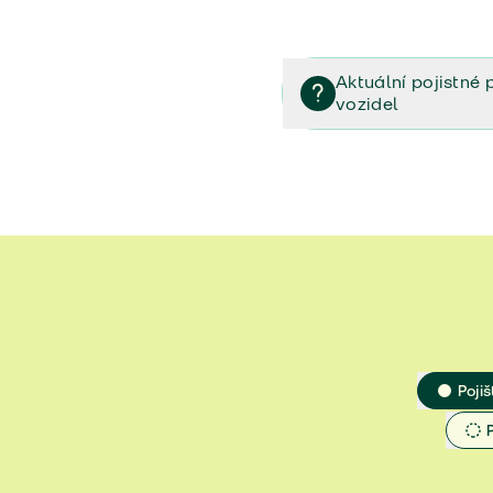
Aktuální pojistné 
vozidel
Pojištění vozidel/Pojistn
smlouvě (PDF)
Veřejný příslib - Elektrom
Veřejný příslib - Průvodc
Veřejný příslib - Spoluúč
Jak určit hodnotu vozidla
Pojiš