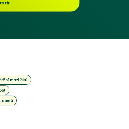
razit
ištění mazlíčků
otil
ch domů