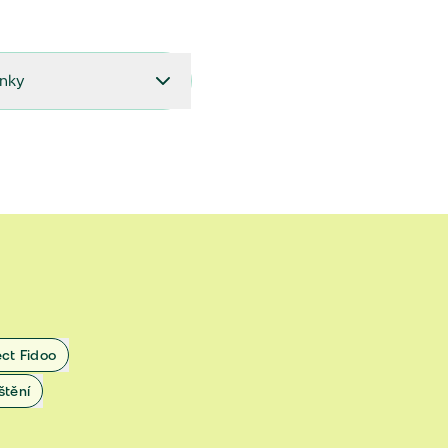
ínky
27.9.2024 do 28.2.2025
18.7.2024 do 26.9.2024
1.4.2024 do 17.7.2024
 1.11.2022 do 31.3.2024
 27.5.2020 do 31.10.2022
ect Fidoo
1.11.2019 do 8.7.2020
štění
25.1.2019 do 31.10.2019