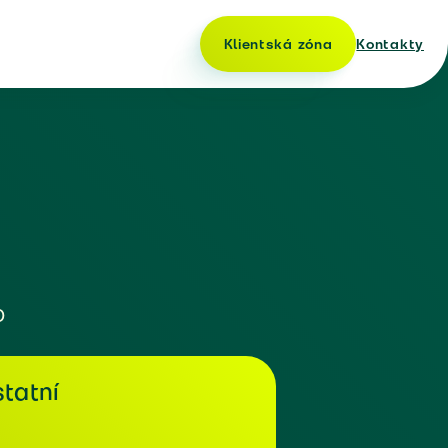
Klientská zóna
Kontakty
o
tatní