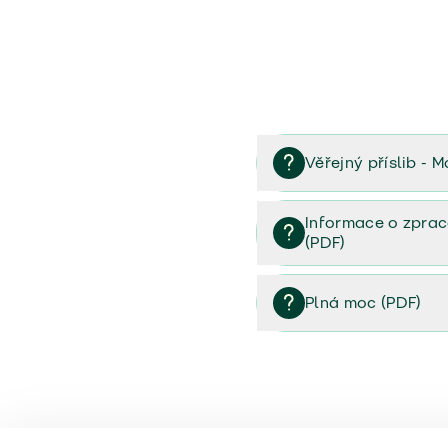
Věřejný příslib - M
Věřejný příslib majetek 
Informace o zprac
(PDF)
Informace o zpracování 
Plná moc (PDF)
Plná moc (PDF)