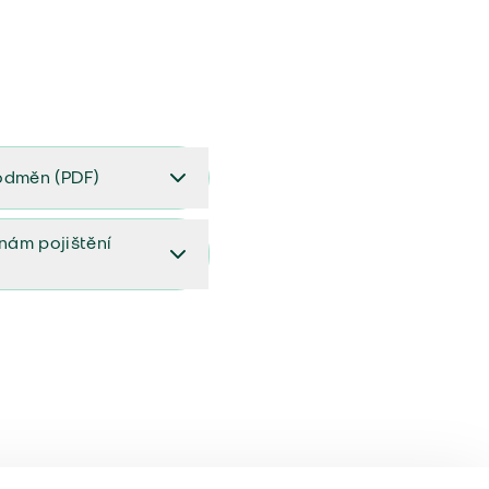
odměn (PDF)
(PDF)
ěnám pojištění
ištění (aktualizovaný)