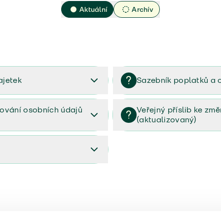
Aktuální
Archív
ajetek
Sazebník poplatků a 
2023
Sazebník poplatků a odměn 
ování osobních údajů
Veřejný příslib ke zm
(aktualizovaný)
osobních údajů (PDF)
Veřejný příslib ke změnám poj