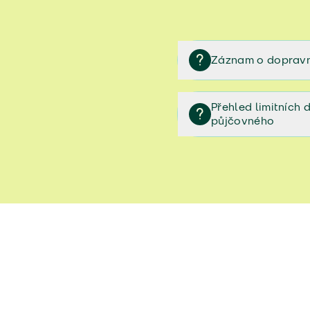
Záznam o dopravn
Záznam o dopravní neh
Přehled limitních
půjčovného
Přehled limitních denníc