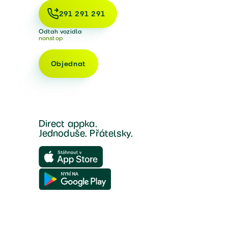
291 291 291
Odtah vozidla
nonstop
Objednat
Direct appka.
Jednoduše. Přátelsky.