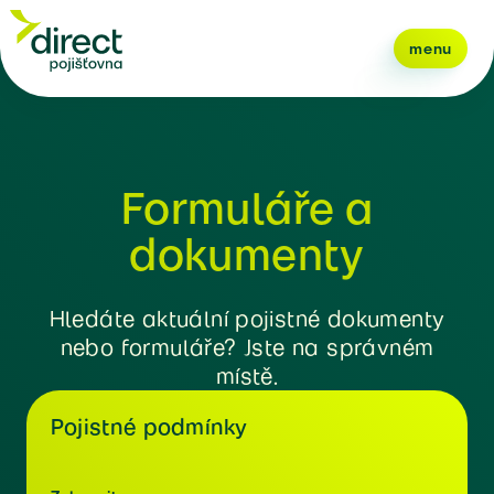
menu
Formuláře a
dokumenty
Hledáte aktuální pojistné dokumenty
nebo formuláře? Jste na správném
místě.
Pojistné podmínky