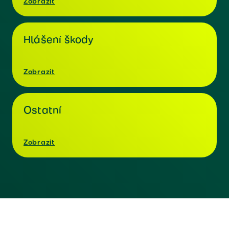
Zobrazit
Hlášení škody
Zobrazit
Ostatní
Zobrazit