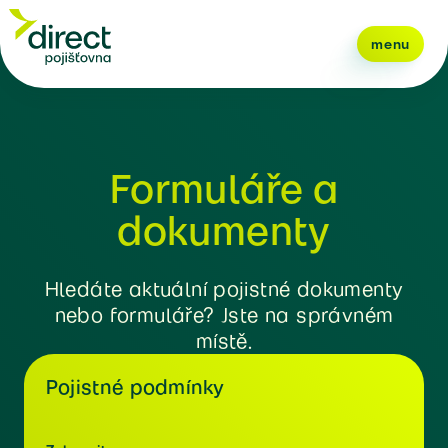
menu
Formuláře a
dokumenty
Hledáte aktuální pojistné dokumenty
nebo formuláře? Jste na správném
místě.
Pojistné podmínky