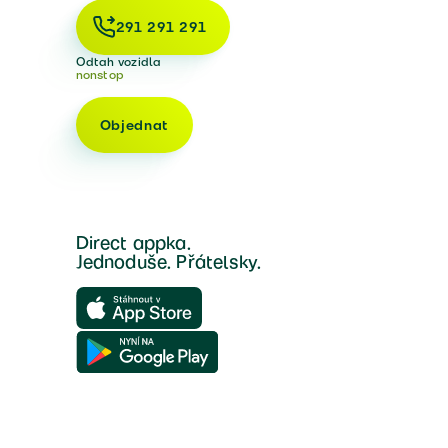
291 291 291
Odtah vozidla
nonstop
Objednat
Direct appka.
Jednoduše. Přátelsky.