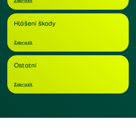
Zobrazit
Hlášení škody
Zobrazit
Ostatní
Zobrazit