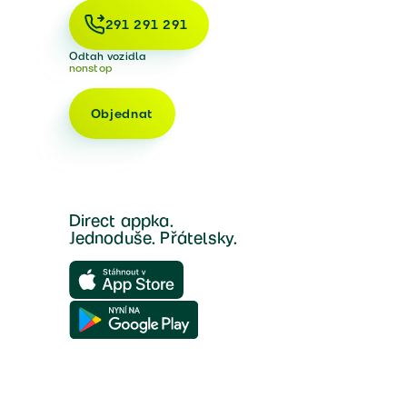
291 291 291
Odtah vozidla
nonstop
Objednat
Direct appka.
Jednoduše. Přátelsky.