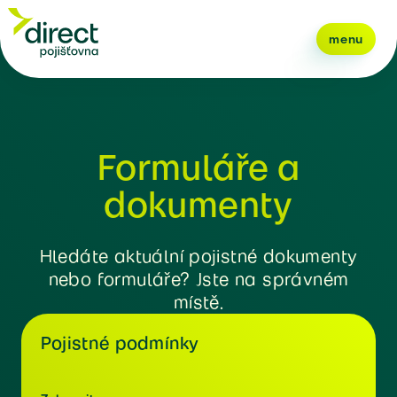
menu
Formuláře a
dokumenty
Hledáte aktuální pojistné dokumenty
nebo formuláře? Jste na správném
místě.
Pojistné podmínky