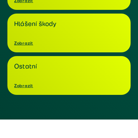
Zobrazit
Hlášení škody
Zobrazit
Ostatní
Zobrazit