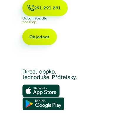
291 291 291
Odtah vozidla
nonstop
Objednat
Direct appka.
Jednoduše. Přátelsky.