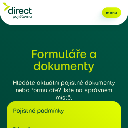
menu
Formuláře a
dokumenty
Hledáte aktuální pojistné dokumenty
nebo formuláře? Jste na správném
místě.
Pojistné podmínky