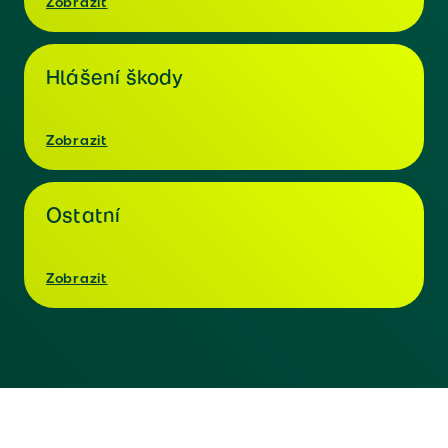
Zobrazit
Hlášení škody
Zobrazit
Ostatní
Zobrazit