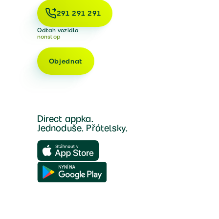
291 291 291
Odtah vozidla
nonstop
Objednat
Direct appka.
Jednoduše. Přátelsky.