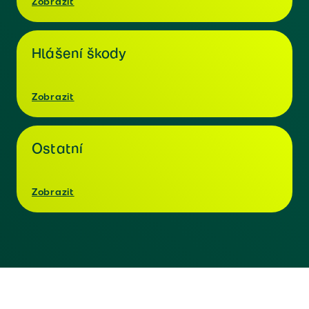
Zobrazit
Hlášení škody
Zobrazit
Ostatní
Zobrazit