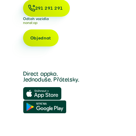
291 291 291
Odtah vozidla
nonstop
Objednat
Direct appka.
Jednoduše. Přátelsky.