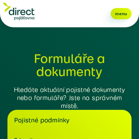
menu
Formuláře a
dokumenty
Hledáte aktuální pojistné dokumenty
nebo formuláře? Jste na správném
místě.
Pojistné podmínky