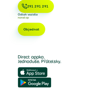
291 291 291
Odtah vozidla
nonstop
Objednat
Direct appka.
Jednoduše. Přátelsky.