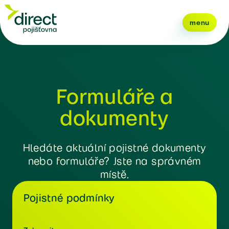
menu
Formuláře a
dokumenty
Hledáte aktuální pojistné dokumenty
nebo formuláře? Jste na správném
místě.
Pojistné podmínky