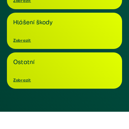
Zobrazit
Hlášení škody
Zobrazit
Ostatní
Zobrazit