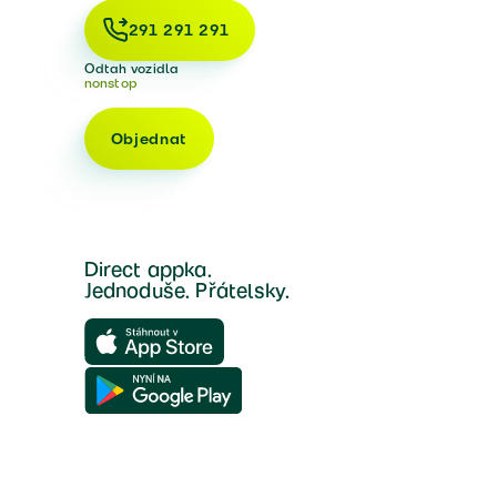
291 291 291
Odtah vozidla
nonstop
Objednat
Direct appka.
Jednoduše. Přátelsky.