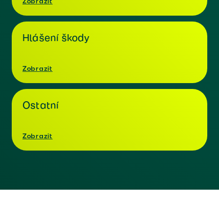
Zobrazit
Hlášení škody
Zobrazit
Ostatní
Zobrazit