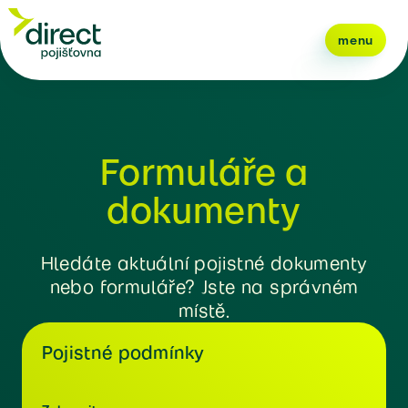
menu
Formuláře a
dokumenty
Hledáte aktuální pojistné dokumenty
nebo formuláře? Jste na správném
místě.
Pojistné podmínky