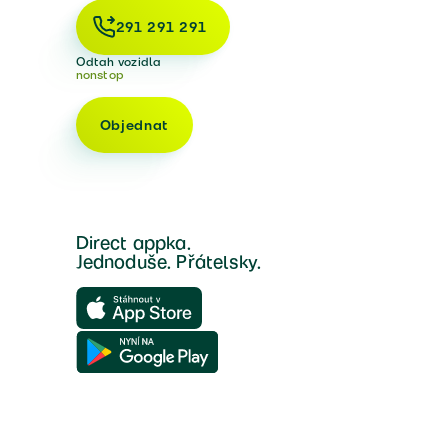
291 291 291
Odtah vozidla
nonstop
Objednat
Direct appka.
Jednoduše. Přátelsky.