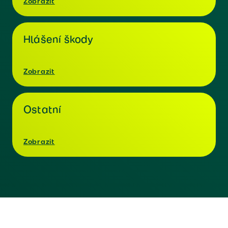
Zobrazit
Hlášení škody
Zobrazit
Ostatní
Zobrazit