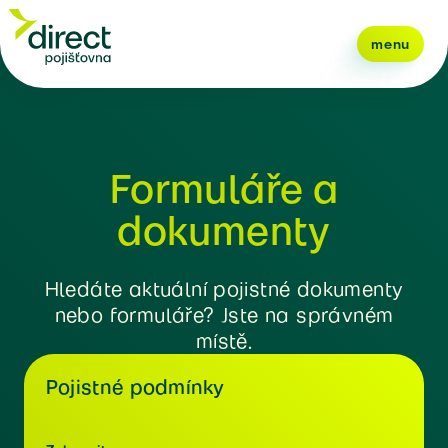
menu
Formuláře a
dokumenty
Hledáte aktuální pojistné dokumenty
nebo formuláře? Jste na správném
místě.
Pojistné podmínky