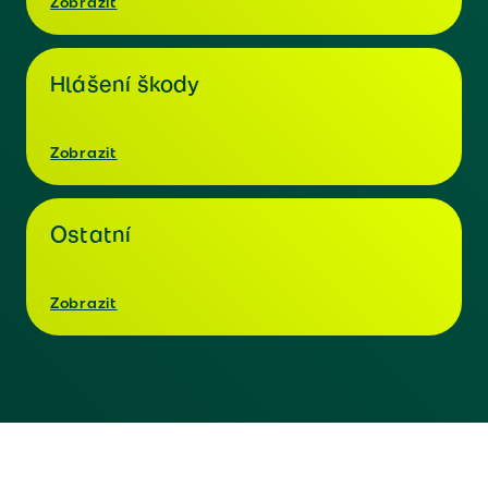
Zobrazit
Hlášení škody
Zobrazit
Ostatní
Zobrazit