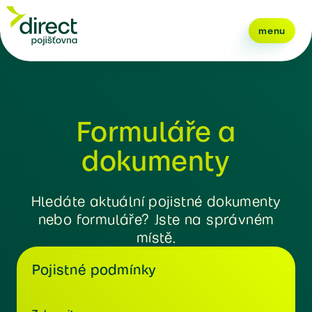
menu
Formuláře a
dokumenty
Hledáte aktuální pojistné dokumenty
nebo formuláře? Jste na správném
místě.
Pojistné podmínky