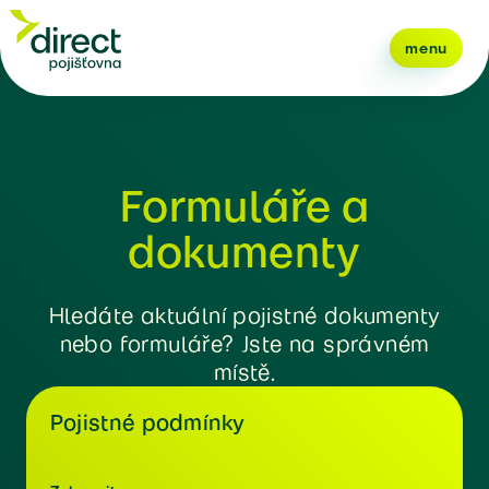
menu
Formuláře a
dokumenty
Hledáte aktuální pojistné dokumenty
nebo formuláře? Jste na správném
místě.
Pojistné podmínky