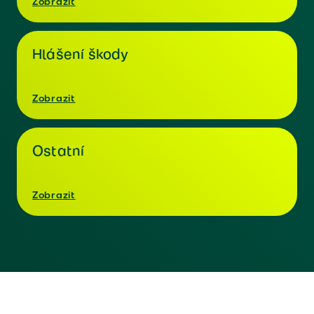
Zobrazit
Hlášení škody
Zobrazit
Ostatní
Zobrazit