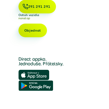
291 291 291
Odtah vozidla
nonstop
Objednat
Direct appka.
Jednoduše. Přátelsky.