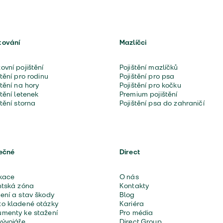
tování
Mazlíčci
ovní pojištění
Pojištění mazlíčků
štění pro rodinu
Pojištění pro psa
štění na hory
Pojištění pro kočku
štění letenek
Premium pojištění
štění storna
Pojištění psa do zahraničí
ečné
Direct
kace
O nás
ntská zóna
Kontakty
ení a stav škody
Blog
o kladené otázky
Kariéra
menty ke stažení
Pro média
vývojáře
Direct Group