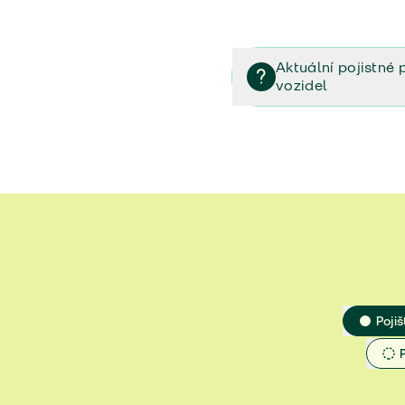
Aktuální pojistné 
vozidel
Pojištění vozidel/Pojistn
smlouvě (PDF)
Veřejný příslib - Elektrom
Veřejný příslib - Průvodc
Veřejný příslib - Spoluúč
Jak určit hodnotu vozidla
Pojiš