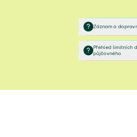
Záznam o dopravn
Záznam o dopravní neh
Přehled limitních
půjčovného
Přehled limitních denníc