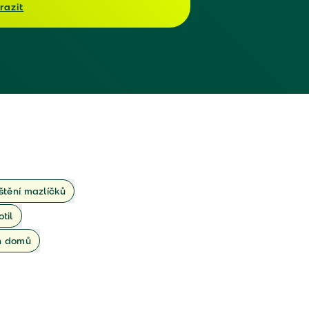
razit
ištění mazlíčků
otil
ch domů