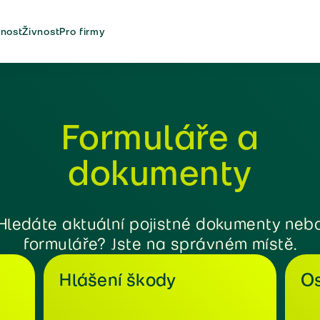
nost
Živnost
Pro firmy
Formuláře a
dokumenty
Hledáte aktuální pojistné dokumenty neb
formuláře? Jste na správném místě.
Hlášení škody
Os