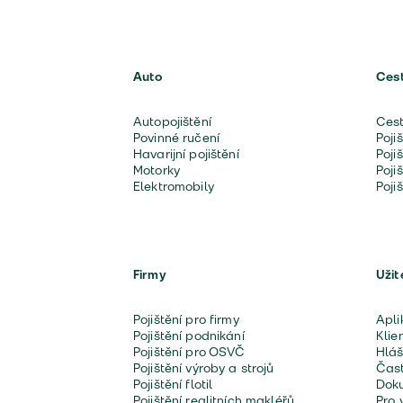
Auto
Ces
Autopojištění
Cest
Povinné ručení
Poji
Havarijní pojištění
Poji
Motorky
Poji
Elektromobily
Poji
Firmy
Užit
Pojištění pro firmy
Apli
Pojištění podnikání
Klie
Pojištění pro OSVČ
Hláš
Pojištění výroby a strojů
Čast
Pojištění flotil
Doku
Pojištění realitních makléřů
Pro 