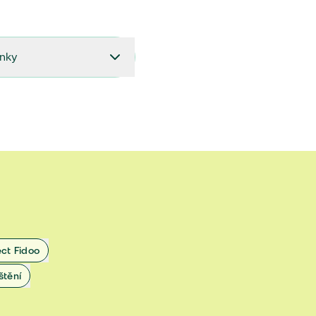
ínky
27.9.2024 do 28.2.2025
18.7.2024 do 26.9.2024
1.4.2024 do 17.7.2024
 1.11.2022 do 31.3.2024
 27.5.2020 do 31.10.2022
ect Fidoo
1.11.2019 do 8.7.2020
štění
25.1.2019 do 31.10.2019