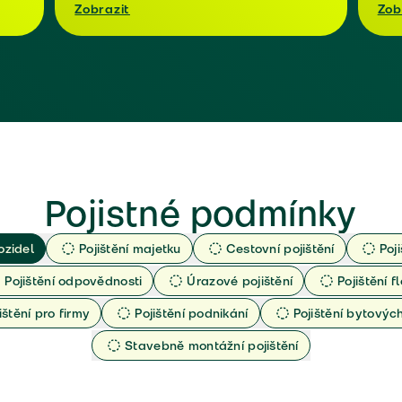
Zobrazit
Zob
Pojistné podmínky
ozidel
Pojištění majetku
Cestovní pojištění
Poj
Pojištění odpovědnosti
Úrazové pojištění
Pojištění fl
ištění pro firmy
Pojištění podnikání
Pojištění bytový
Stavebně montážní pojištění