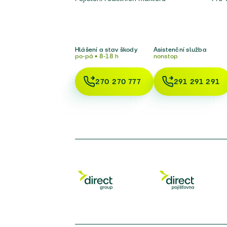
Hlášení a stav škody
Asistenční služba
po-pá • 8-18 h
nonstop
270 270 777
291 291 291