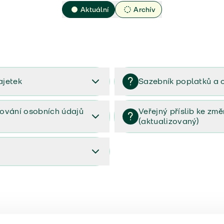
Aktuální
Archív
ajetek
Sazebník poplatků a 
2023
Sazebník poplatků a odměn 
ování osobních údajů
Veřejný příslib ke zm
(aktualizovaný)
osobních údajů (PDF)
Veřejný příslib ke změnám poj