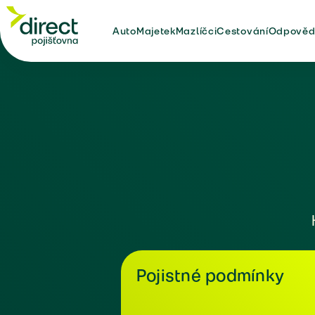
Auto
Majetek
Mazlíčci
Cestování
Odpověd
Pojistné podmínky