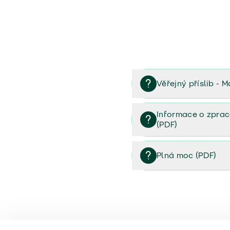
Věřejný příslib - M
Věřejný příslib majetek 
Informace o zprac
(PDF)
Informace o zpracování 
Plná moc (PDF)
Plná moc (PDF)