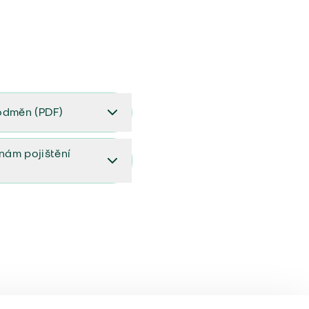
odměn (PDF)
(PDF)
ěnám pojištění
ištění (aktualizovaný)