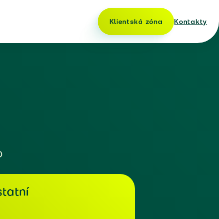
Klientská zóna
Kontakty
o
tatní