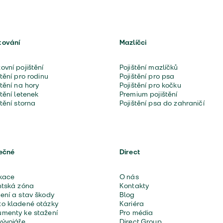
tování
Mazlíčci
ovní pojištění
Pojištění mazlíčků
štění pro rodinu
Pojištění pro psa
štění na hory
Pojištění pro kočku
štění letenek
Premium pojištění
štění storna
Pojištění psa do zahraničí
ečné
Direct
kace
O nás
ntská zóna
Kontakty
ení a stav škody
Blog
o kladené otázky
Kariéra
menty ke stažení
Pro média
vývojáře
Direct Group