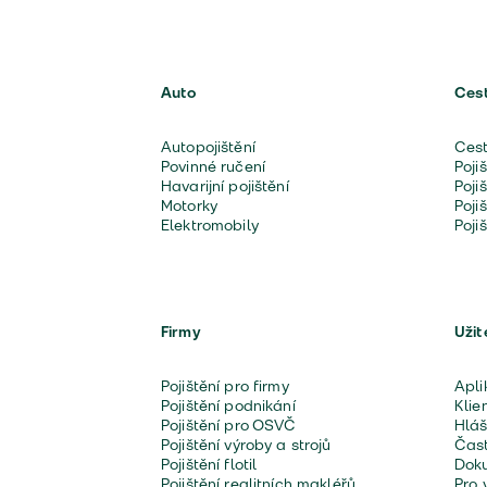
Auto
Ces
Autopojištění
Cest
Povinné ručení
Poji
Havarijní pojištění
Poji
Motorky
Poji
Elektromobily
Poji
Firmy
Užit
Pojištění pro firmy
Apli
Pojištění podnikání
Klie
Pojištění pro OSVČ
Hláš
Pojištění výroby a strojů
Čast
Pojištění flotil
Doku
Pojištění realitních makléřů
Pro 