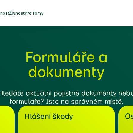
nost
Živnost
Pro firmy
Formuláře a
dokumenty
Hledáte aktuální pojistné dokumenty neb
formuláře? Jste na správném místě.
Hlášení škody
Os