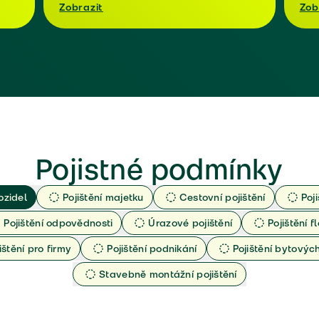
Zobrazit
Zob
Pojistné podmínky
ozidel
Pojištění majetku
Cestovní pojištění
Poj
Pojištění odpovědnosti
Úrazové pojištění
Pojištění fl
ištění pro firmy
Pojištění podnikání
Pojištění bytový
Stavebně montážní pojištění