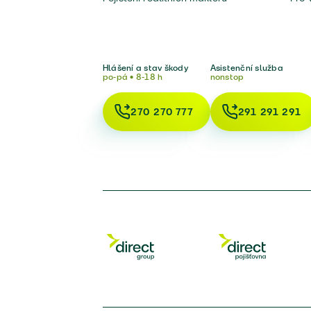
Hlášení a stav škody
Asistenční služba
po-pá • 8-18 h
nonstop
270 270 777
291 291 291