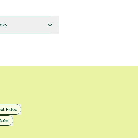
ínky
27.9.2024 do 28.2.2025
18.7.2024 do 26.9.2024
1.4.2024 do 17.7.2024
 1.11.2022 do 31.3.2024
 27.5.2020 do 31.10.2022
ect Fidoo
1.11.2019 do 8.7.2020
štění
25.1.2019 do 31.10.2019