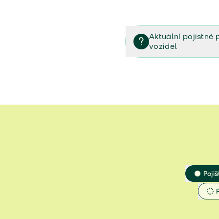
Aktuální pojistné 
vozidel
Pojištění vozidel/Pojistn
smlouvě (PDF)
Veřejný příslib - Elektrom
Veřejný příslib - Průvodc
Veřejný příslib - Spoluúč
Jak určit hodnotu vozidla
Pojiš