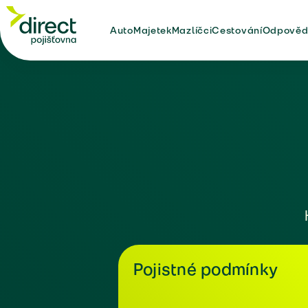
Auto
Majetek
Mazlíčci
Cestování
Odpověd
Pojistné podmínky