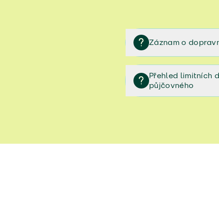
Záznam o dopravn
Záznam o dopravní neh
Přehled limitních
půjčovného
Přehled limitních denníc