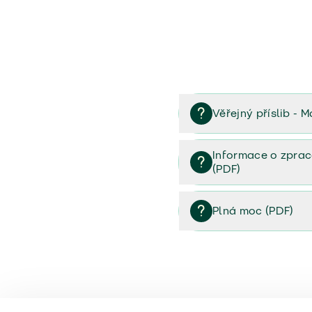
Věřejný příslib - M
Věřejný příslib majetek 
Informace o zprac
(PDF)
Informace o zpracování 
Plná moc (PDF)
Plná moc (PDF)