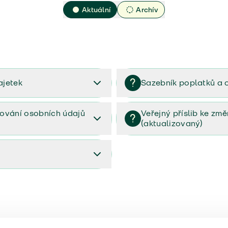
Aktuální
Archív
ajetek
Sazebník poplatků a 
2023
Sazebník poplatků a odměn 
ování osobních údajů
Veřejný příslib ke zm
(aktualizovaný)
osobních údajů (PDF)
Veřejný příslib ke změnám poj