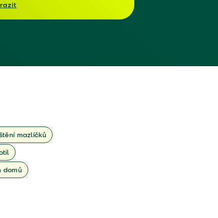
razit
ištění mazlíčků
otil
ch domů