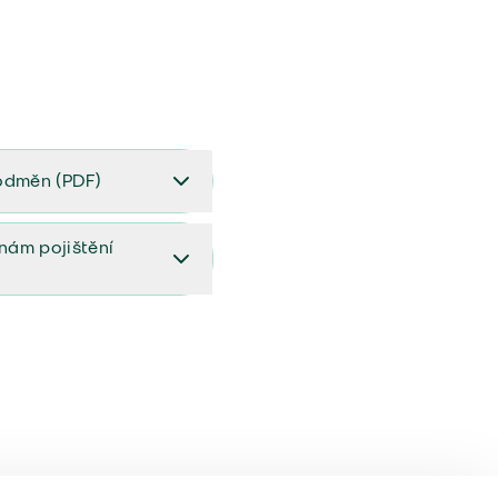
odměn (PDF)
(PDF)
ěnám pojištění
ištění (aktualizovaný)