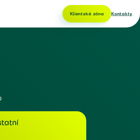
Klientská zóna
Kontakty
o
tatní