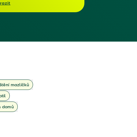
razit
ištění mazlíčků
otil
ch domů