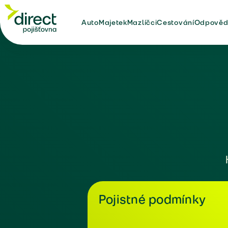
Auto
Majetek
Mazlíčci
Cestování
Odpověd
Pojistné podmínky