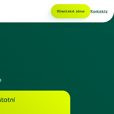
Klientská zóna
Kontakty
o
tatní