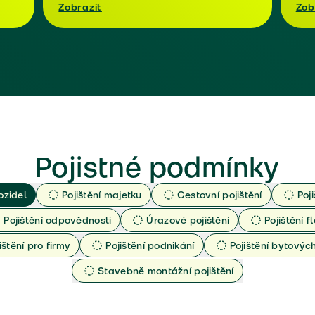
Zobrazit
Zob
Pojistné podmínky
ozidel
Pojištění majetku
Cestovní pojištění
Poj
Pojištění odpovědnosti
Úrazové pojištění
Pojištění fl
ištění pro firmy
Pojištění podnikání
Pojištění bytový
Stavebně montážní pojištění