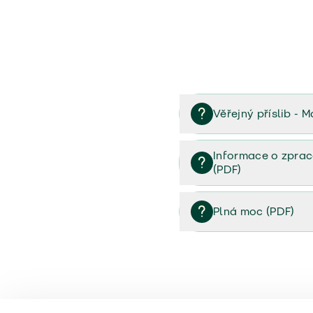
Věřejný příslib - M
Věřejný příslib majetek 
Informace o zprac
(PDF)
Informace o zpracování 
Plná moc (PDF)
Plná moc (PDF)