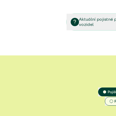
Aktuální pojistné 
vozidel
Pojištění vozidel/Pojistn
smlouvě (PDF)
Veřejný příslib - Elektrom
Veřejný příslib - Průvodc
Veřejný příslib - Spoluúč
Jak určit hodnotu vozidla
Pojiš