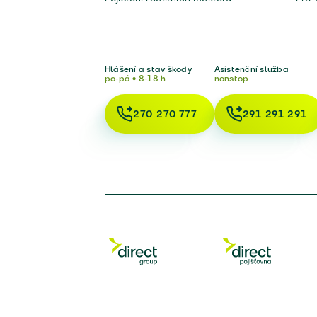
Hlášení a stav škody
Asistenční služba
po-pá • 8-18 h
nonstop
270 270 777
291 291 291