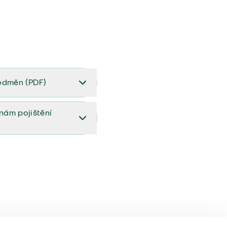
odměn (PDF)
(PDF)
ěnám pojištění
ištění (aktualizovaný)