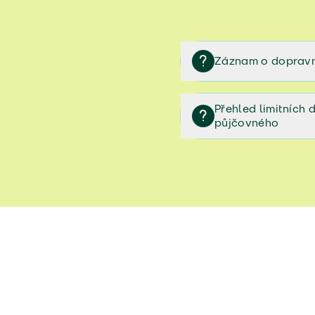
Záznam o dopravn
Záznam o dopravní neh
Přehled limitních
půjčovného
Přehled limitních denníc