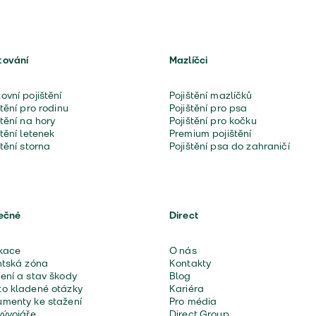
tování
Mazlíčci
ovní pojištění
Pojištění mazlíčků
štění pro rodinu
Pojištění pro psa
štění na hory
Pojištění pro kočku
štění letenek
Premium pojištění
štění storna
Pojištění psa do zahraničí
ečné
Direct
kace
O nás
ntská zóna
Kontakty
ení a stav škody
Blog
o kladené otázky
Kariéra
menty ke stažení
Pro média
vývojáře
Direct Group