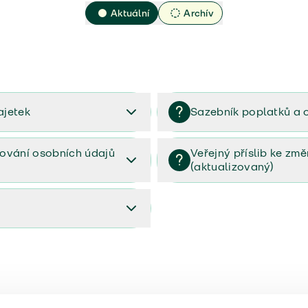
Aktuální
Archív
ajetek
Sazebník poplatků a 
2023
Sazebník poplatků a odměn 
ování osobních údajů
Veřejný příslib ke zm
(aktualizovaný)
osobních údajů (PDF)
Veřejný příslib ke změnám poj