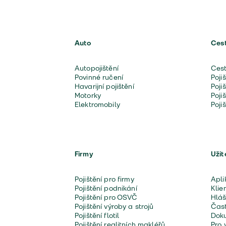
Auto
Ces
Autopojištění
Cest
Povinné ručení
Poji
Havarijní pojištění
Poji
Motorky
Poji
Elektromobily
Poji
Firmy
Užit
Pojištění pro firmy
Apli
Pojištění podnikání
Klie
Pojištění pro OSVČ
Hláš
Pojištění výroby a strojů
Čast
Pojištění flotil
Doku
Pojištění realitních makléřů
Pro 