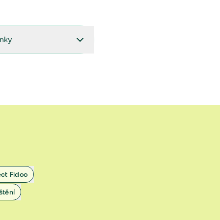
ínky
27.9.2024 do 28.2.2025
18.7.2024 do 26.9.2024
1.4.2024 do 17.7.2024
 1.11.2022 do 31.3.2024
 27.5.2020 do 31.10.2022
ect Fidoo
1.11.2019 do 8.7.2020
štění
25.1.2019 do 31.10.2019