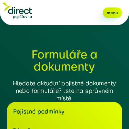
menu
Formuláře a
dokumenty
Hledáte aktuální pojistné dokumenty
nebo formuláře? Jste na správném
místě.
Pojistné podmínky