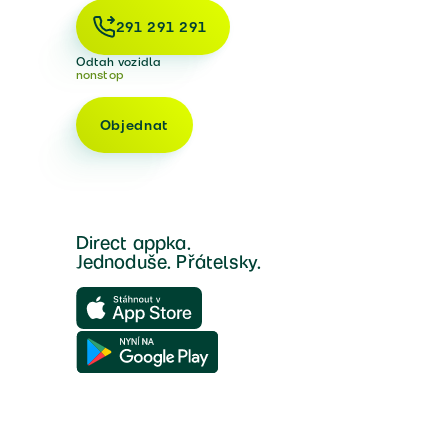
291 291 291
Odtah vozidla
nonstop
Objednat
Direct appka.
Jednoduše. Přátelsky.