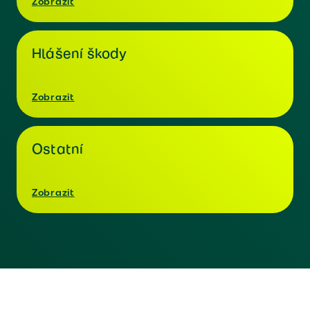
Zobrazit
Hlášení škody
Zobrazit
Ostatní
Zobrazit