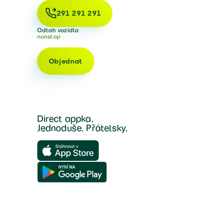
291 291 291
Odtah vozidla
nonstop
Objednat
Direct appka.
Jednoduše. Přátelsky.