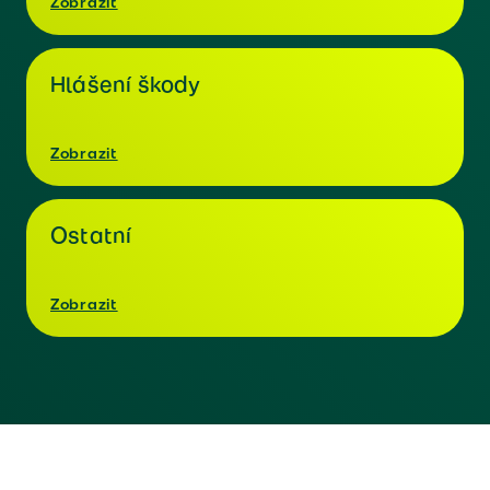
Zobrazit
Hlášení škody
Zobrazit
Ostatní
Zobrazit