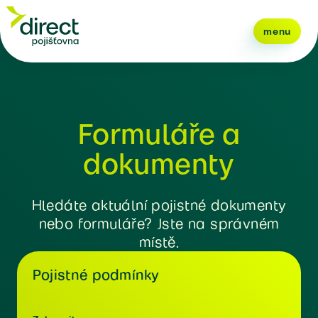
menu
Formuláře a
dokumenty
Hledáte aktuální pojistné dokumenty
nebo formuláře? Jste na správném
místě.
Pojistné podmínky