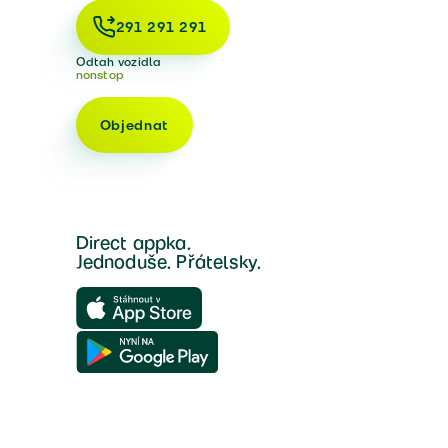
291 291 291
Odtah vozidla
nonstop
Objednat
Direct appka.
Jednoduše. Přátelsky.