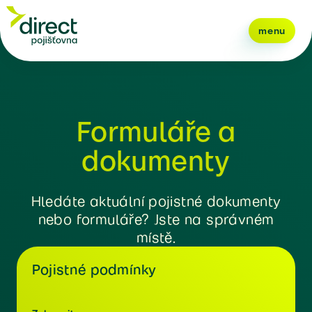
menu
Formuláře a
dokumenty
Hledáte aktuální pojistné dokumenty
nebo formuláře? Jste na správném
místě.
Pojistné podmínky