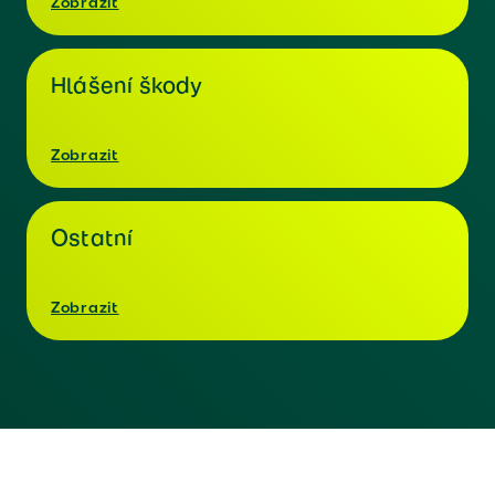
Zobrazit
Hlášení škody
Zobrazit
Ostatní
Zobrazit