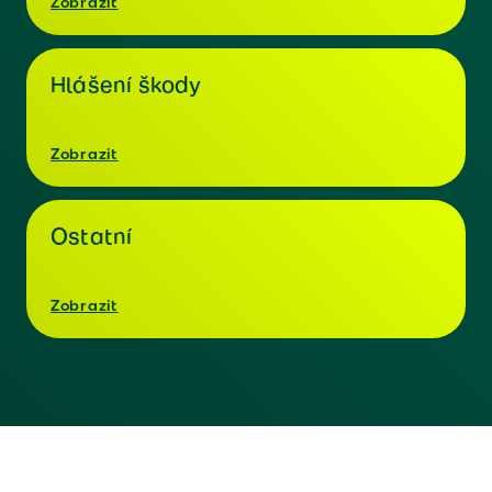
Zobrazit
Hlášení škody
Zobrazit
Ostatní
Zobrazit