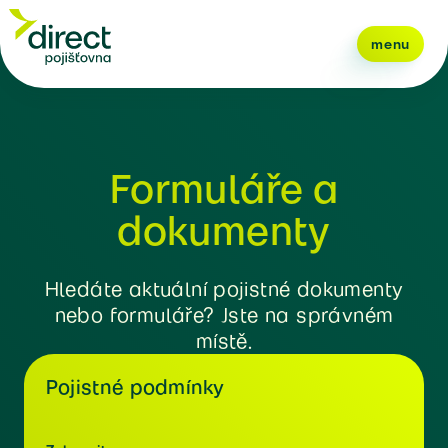
menu
Formuláře a
dokumenty
Hledáte aktuální pojistné dokumenty
nebo formuláře? Jste na správném
místě.
Pojistné podmínky