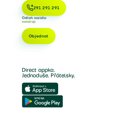
291 291 291
Odtah vozidla
nonstop
Objednat
Direct appka.
Jednoduše. Přátelsky.