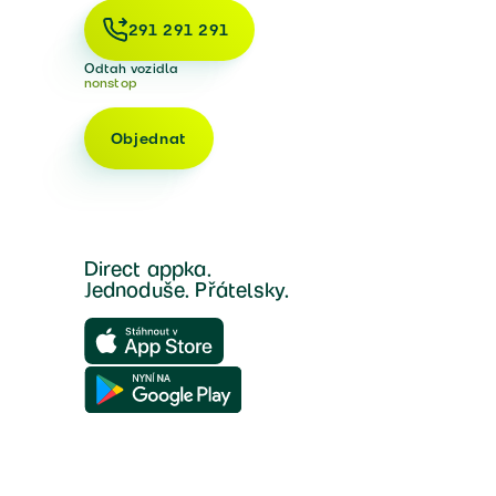
291 291 291
Odtah vozidla
nonstop
Objednat
Direct appka.
Jednoduše. Přátelsky.