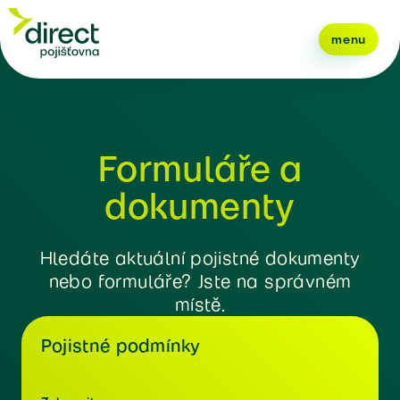
menu
Formuláře a
dokumenty
Hledáte aktuální pojistné dokumenty
nebo formuláře? Jste na správném
místě.
Pojistné podmínky