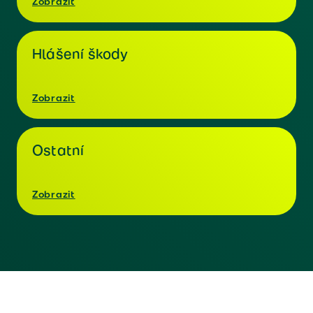
Zobrazit
Hlášení škody
Zobrazit
Ostatní
Zobrazit