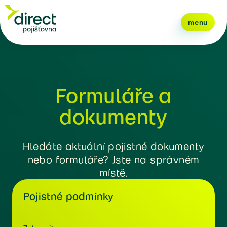
menu
Formuláře a
dokumenty
Hledáte aktuální pojistné dokumenty
nebo formuláře? Jste na správném
místě.
Pojistné podmínky