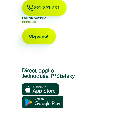
291 291 291
Odtah vozidla
nonstop
Objednat
Direct appka.
Jednoduše. Přátelsky.