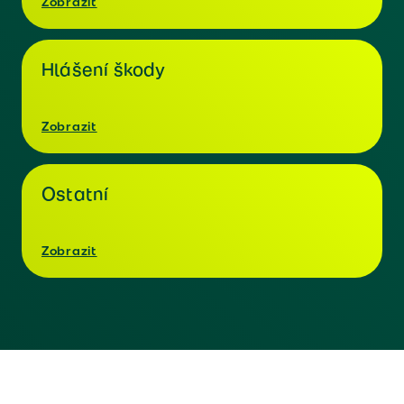
Zobrazit
Hlášení škody
Zobrazit
Ostatní
Zobrazit