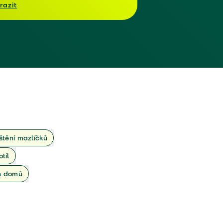
razit
ištění mazlíčků
otil
ch domů