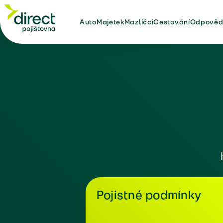
Auto
Majetek
Mazlíčci
Cestování
Odpověd
Pojistné podmínky