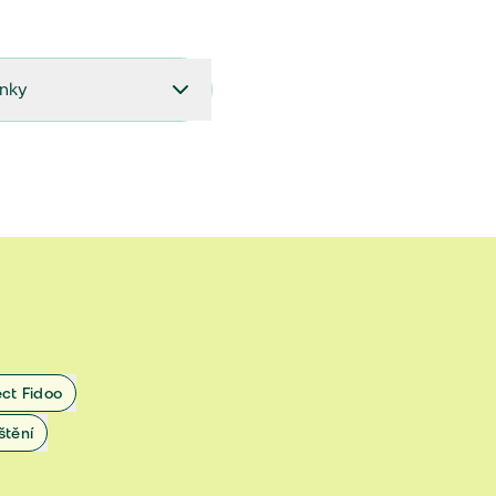
ínky
27.9.2024 do 28.2.2025
18.7.2024 do 26.9.2024
1.4.2024 do 17.7.2024
 1.11.2022 do 31.3.2024
 27.5.2020 do 31.10.2022
ect Fidoo
1.11.2019 do 8.7.2020
štění
25.1.2019 do 31.10.2019