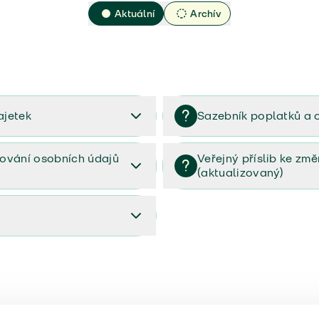
Aktuální
Archív
ajetek
Sazebník poplatků a 
2023
Sazebník poplatků a odměn 
ování osobních údajů
Veřejný příslib ke zm
(aktualizovaný)
osobních údajů (PDF)
Veřejný příslib ke změnám poj