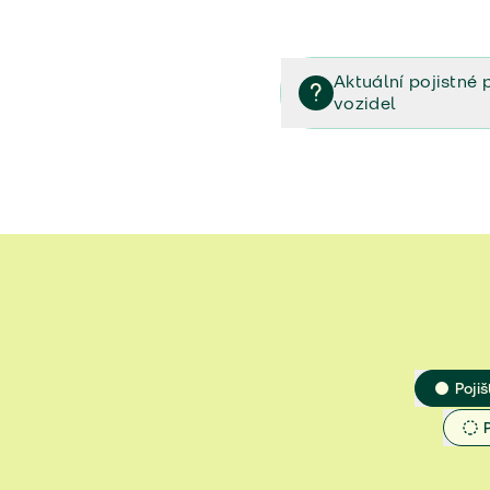
Aktuální pojistné 
vozidel
Pojištění vozidel/Pojistn
smlouvě (PDF)
Veřejný příslib - Elektrom
Veřejný příslib - Průvodc
Veřejný příslib - Spoluúč
Jak určit hodnotu vozidla
Pojiš