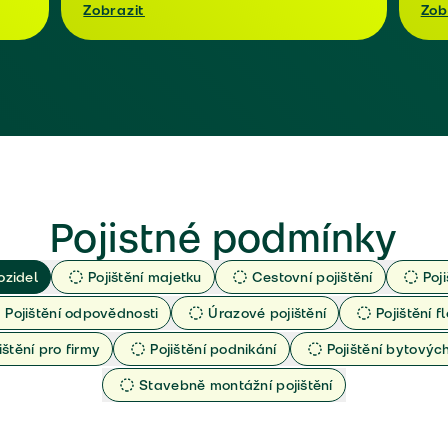
Zobrazit
Zob
Pojistné podmínky
ozidel
Pojištění majetku
Cestovní pojištění
Poj
Pojištění odpovědnosti
Úrazové pojištění
Pojištění fl
ištění pro firmy
Pojištění podnikání
Pojištění bytový
Stavebně montážní pojištění