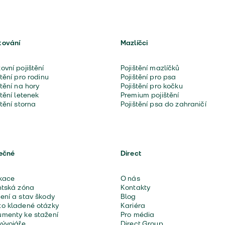
tování
Mazlíčci
ovní pojištění
Pojištění mazlíčků
štění pro rodinu
Pojištění pro psa
štění na hory
Pojištění pro kočku
štění letenek
Premium pojištění
štění storna
Pojištění psa do zahraničí
ečné
Direct
kace
O nás
ntská zóna
Kontakty
ení a stav škody
Blog
o kladené otázky
Kariéra
menty ke stažení
Pro média
vývojáře
Direct Group