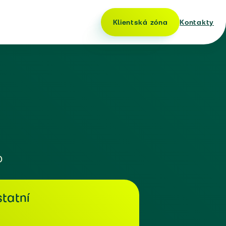
Klientská zóna
Kontakty
o
tatní