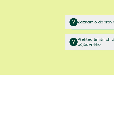
Záznam o dopravn
Záznam o dopravní neh
Přehled limitních
půjčovného
Přehled limitních denníc