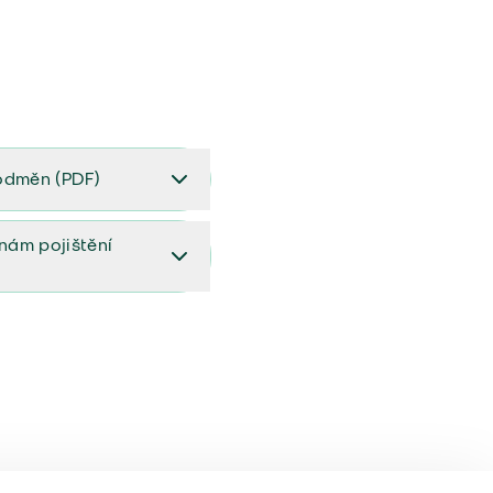
odměn (PDF)
(PDF)
ěnám pojištění
ištění (aktualizovaný)