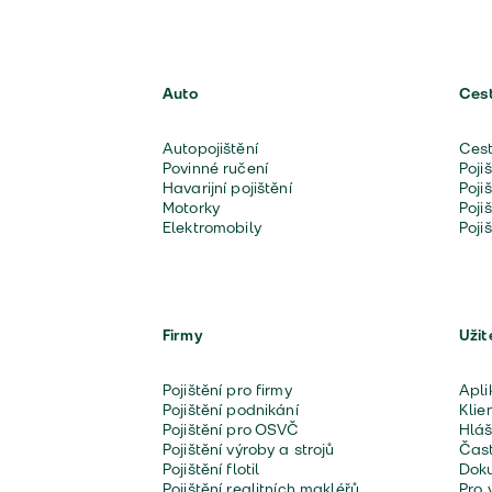
Auto
Ces
Autopojištění
Cest
Povinné ručení
Poji
Havarijní pojištění
Poji
Motorky
Poji
Elektromobily
Poji
Firmy
Užit
Pojištění pro firmy
Apli
Pojištění podnikání
Klie
Pojištění pro OSVČ
Hláš
Pojištění výroby a strojů
Čast
Pojištění flotil
Doku
Pojištění realitních makléřů
Pro 