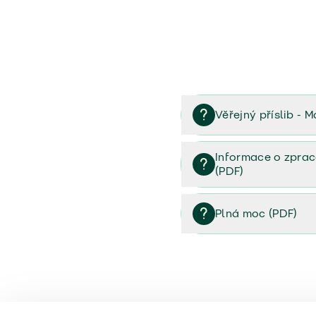
Věřejný příslib - M
Věřejný příslib majetek 
Informace o zprac
(PDF)
Informace o zpracování 
Plná moc (PDF)
Plná moc (PDF)