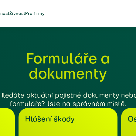
nost
Živnost
Pro firmy
Formuláře a
dokumenty
Hledáte aktuální pojistné dokumenty neb
formuláře? Jste na správném místě.
Hlášení škody
Os