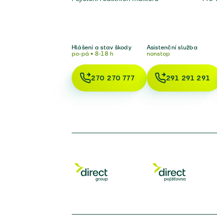
Hlášení a stav škody
Asistenční služba
po-pá • 8-18 h
nonstop
270 270 777
291 291 291