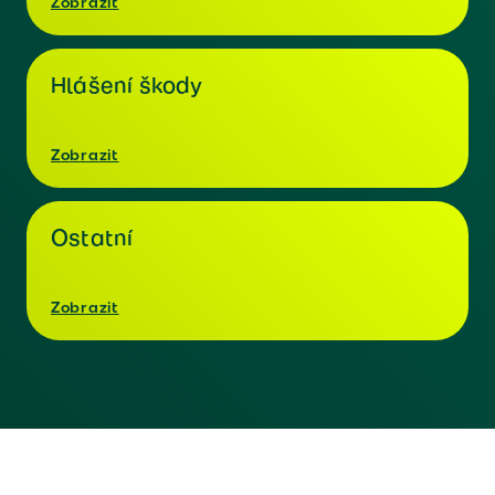
Zobrazit
Hlášení škody
Zobrazit
Ostatní
Zobrazit