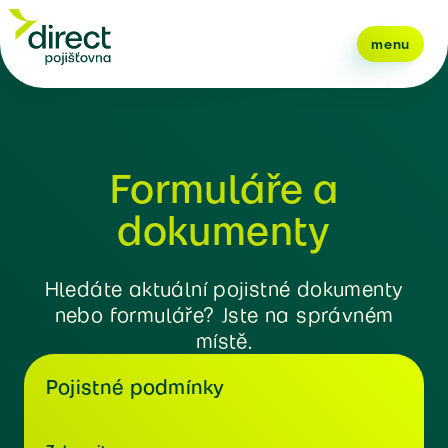
menu
Formuláře a
dokumenty
Hledáte aktuální pojistné dokumenty
nebo formuláře? Jste na správném
místě.
Pojistné podmínky