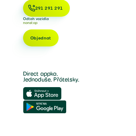
291 291 291
Odtah vozidla
nonstop
Objednat
Direct appka.
Jednoduše. Přátelsky.