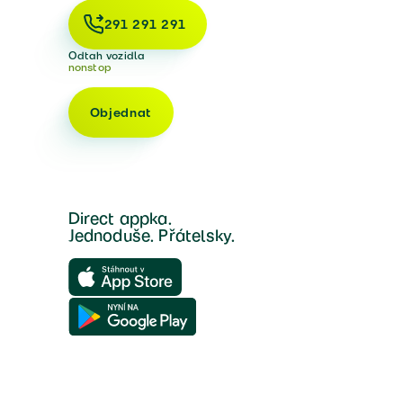
291 291 291
Odtah vozidla
nonstop
Objednat
Direct appka.
Jednoduše. Přátelsky.