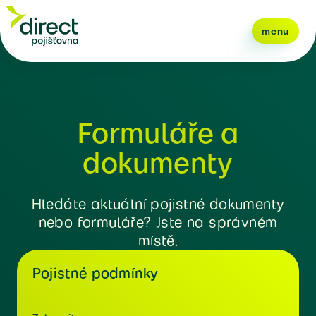
menu
Formuláře a
dokumenty
Hledáte aktuální pojistné dokumenty
nebo formuláře? Jste na správném
místě.
Pojistné podmínky