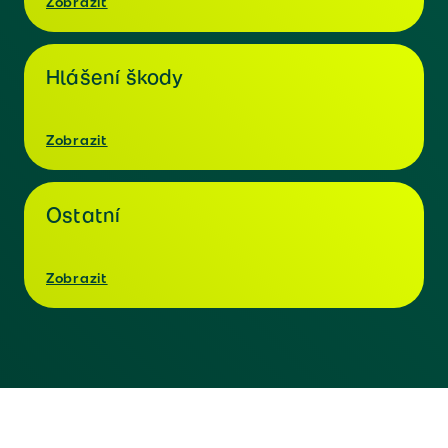
Zobrazit
Hlášení škody
Zobrazit
Ostatní
Zobrazit